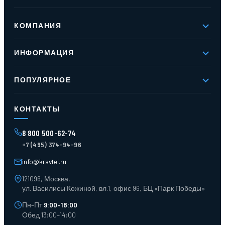
КОМПАНИЯ
О компании
ИНФОРМАЦИЯ
Реквизиты
Вакансии
Новое и хиты продаж
Контакты
ПОПУЛЯРНОЕ
Доставка и оплата
Оферта
Карта сайта
Стеллажи мезонинные
Контейнеры для отходов
КОНТАКТЫ
Поддоны
Ящики пластиковые
8 800 500-62-74
Тара пласт. и металл.
+7 (495) 374-94-96
Лотки пластиковые
Тележки для склада
info@kravtel.ru
121096, Москва,
ул. Василисы Кожиной, вл.1, офис 96, БЦ «Парк Победы»
Пн–Пт
9:00–18:00
Обед 13:00–14:00