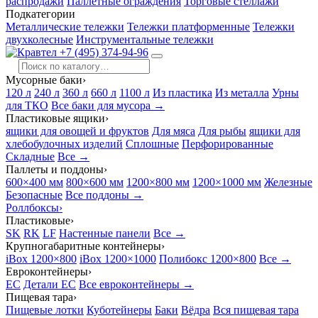
распродажи
Паллетные ограждения
Торговые стеллажи
Подкатегории
Металлические тележки
Тележки платформенные
Тележки
двухколесные
Инструментальные тележки
+7 (495) 374-94-96
Мусорные баки
›
120 л
240 л
360 л
660 л
1100 л
Из пластика
Из металла
Урны
для ТКО
Все баки для мусора →
Пластиковые ящики
›
ящики для овощей и фруктов
Для мяса
Для рыбы
ящики для
хлебобулочных изделий
Сплошные
Перфорированные
Складные
Все →
Паллеты и поддоны
›
600×400 мм
800×600 мм
1200×800 мм
1200×1000 мм
Железные
Безопасные
Все поддоны →
Роллбоксы
›
Пластиковые
›
SK
RK
LF
Настенные панели
Все →
Крупногабаритные контейнеры
›
iBox 1200×800
iBox 1200×1000
Полибокс 1200×800
Все →
Евроконтейнеры
›
EC
Детали EC
Все евроконтейнеры →
Пищевая тара
›
Пищевые лотки
Куботейнеры
Баки
Вёдра
Вся пищевая тара