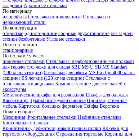
кладовки
Архивные стеллажи
По материалу
из профиля
Стеллажи оцинкованные
Стеллажи из
нержавеющей стали
По конструкции
открытые
односторонние
сборные
двухсторонние
без задней
стенки
безболтовые
Угловые стеллажи
По исполнению
стационарные
По полкам / ярусам
полочные стеллажи
Стеллажи с перфорированными полками
для гаража
стеллажи для склада
SBL
MS U
SB
MS Standart
(500 кг на секцию)
Стеллажи для офиса
MS Pro (до 4000 кг на
секцию)
ES легкие (120 кг на секцию)
Стеллажи с
пластиковыми ящиками
Комплектующие для стеллажей и
аксессуары
Металлические шкафы для раздевалок
Шкафы для одежды
Кассетницы
Тумбы инструментальные
Производственная
мебель
Картотеки больших форматов
Сейфы
Верстаки
Подкатегории
Мезонины
Фронтальные стеллажи
Набивные стеллажи
Консольные стеллажи
Кронштейны, держатели, накопители и полки
Крючки для
торгового оборудования
Ограждения торговые
Корзины для