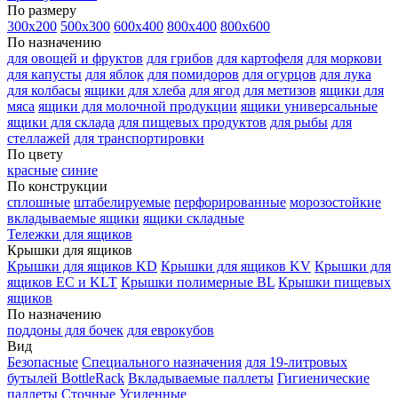
По размеру
300х200
500х300
600х400
800х400
800х600
По назначению
для овощей и фруктов
для грибов
для картофеля
для моркови
для капусты
для яблок
для помидоров
для огурцов
для лука
для колбасы
ящики для хлеба
для ягод
для метизов
ящики для
мяса
ящики для молочной продукции
ящики универсальные
ящики для склада
для пищевых продуктов
для рыбы
для
стеллажей
для транспортировки
По цвету
красные
синие
По конструкции
сплошные
штабелируемые
перфорированные
морозостойкие
вкладываемые ящики
ящики складные
Тележки для ящиков
Крышки для ящиков
Крышки для ящиков KD
Крышки для ящиков KV
Крышки для
ящиков EC и KLT
Крышки полимерные BL
Крышки пищевых
ящиков
По назначению
поддоны для бочек
для еврокубов
Вид
Безопасные
Специального назначения
для 19-литровых
бутылей BottleRack
Вкладываемые паллеты
Гигиенические
паллеты
Сточные
Усиленные