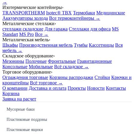
→
Изотермические контейнеры
›
TRANSPORTHERM
Isotec® TBX
Термобаки
Медицинские
Аккумуляторы холода
Все термоконтейнеры →
Металлические стеллажи
›
стеллажи складские
Для гаража
Стеллажи для офиса
MS
Standart
MS Pro
Все →
Металлическая мебель
›
Шкафы
Производственная мебель
Тумбы
Кассетницы
Вся
мебель →
Складское оборудование
›
Мезонины
Полочные
Фронтальные
Гравитационные
Консольные
Мобильные
Всё складское →
Торговое оборудование
›
Ограждения торговые
Корзины распродажи
Стойки
Крючки и
кронштейны
Всё торговое →
О компании
Доставка и оплата
Проекты
Новости
Контакты
Корзина
Заявка на расчет
Мусорные баки
Пластиковые поддоны
Пластиковые ящики