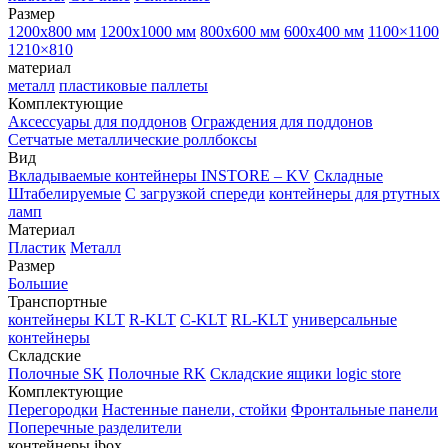
Размер
1200х800 мм
1200х1000 мм
800х600 мм
600х400 мм
1100×1100
1210×810
материал
металл
пластиковые паллеты
Комплектующие
Аксессуары для поддонов
Ограждения для поддонов
Сетчатые металлические роллбоксы
Вид
Вкладываемые контейнеры INSTORE – KV
Складные
Штабелируемые
С загрузкой спереди
контейнеры для ртутных
ламп
Материал
Пластик
Металл
Размер
Большие
Транспортные
контейнеры KLT
R-KLT
C-KLT
RL-KLT
универсальные
контейнеры
Складские
Полочные SK
Полочные RK
Складские ящики logic store
Комплектующие
Перегородки
Настенные панели, стойки
Фронтальные панели
Поперечные разделители
контейнеры ibox