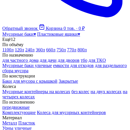
Обратный звонок
Корзина
0 тов. · 0 ₽
Мусорные баки
▾
Пластиковые ящики
▾
Ещё
12
По объёму
1100л
120л
240л
360л
660л
750л
770л
800л
По назначению
для частного дома
для дачи
для дворов
тбо
для ТКО
Мусорные баки уличные
емкости для отходов
для раздельного
сбора мусора
По конструкции
Баки для мусора с крышкой
Закрытые
Колеса
Мусорные контейнеры на колесах
без колес
на двух колесах
на
четырех колесах
По исполнению
передвижные
Комплектующие
Колеса для мусорных контейнеров
Материал
Металл
Пластик
Урны уличные