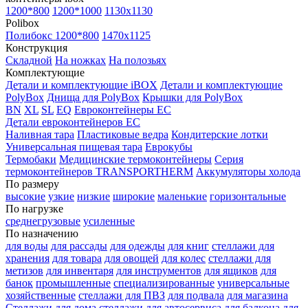
1200*800
1200*1000
1130x1130
Polibox
Полибокс 1200*800
1470х1125
Конструкция
Складной
На ножках
На полозьях
Комплектующие
Детали и комплектующие iBOX
Детали и комплектующие
PolyBox
Днища для PolyBox
Крышки для PolyBox
BN
XL
SL
EQ
Евроконтейнеры EC
Детали евроконтейнеров EC
Наливная тара
Пластиковые ведра
Кондитерские лотки
Универсальная пищевая тара
Еврокубы
Термобаки
Медицинские термоконтейнеры
Серия
термоконтейнеров TRANSPORTHERM
Аккумуляторы холода
По размеру
высокие
узкие
низкие
широкие
маленькие
горизонтальные
По нагрузке
среднегрузовые
усиленные
По назначению
для воды
для рассады
для одежды
для книг
стеллажи для
хранения
для товара
для овощей
для колес
стеллажи для
метизов
для инвентаря
для инструментов
для ящиков
для
банок
промышленные
специализированные
универсальные
хозяйственные
стеллажи для ПВЗ
для подвала
для магазина
Стеллажи для дома
стеллажи для автосервиса
для балкона
для