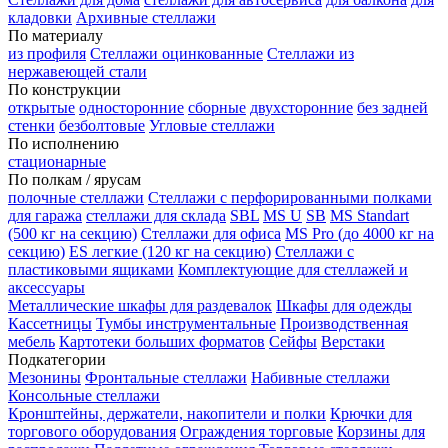
кладовки
Архивные стеллажи
По материалу
из профиля
Стеллажи оцинкованные
Стеллажи из
нержавеющей стали
По конструкции
открытые
односторонние
сборные
двухсторонние
без задней
стенки
безболтовые
Угловые стеллажи
По исполнению
стационарные
По полкам / ярусам
полочные стеллажи
Стеллажи с перфорированными полками
для гаража
стеллажи для склада
SBL
MS U
SB
MS Standart
(500 кг на секцию)
Стеллажи для офиса
MS Pro (до 4000 кг на
секцию)
ES легкие (120 кг на секцию)
Стеллажи с
пластиковыми ящиками
Комплектующие для стеллажей и
аксессуары
Металлические шкафы для раздевалок
Шкафы для одежды
Кассетницы
Тумбы инструментальные
Производственная
мебель
Картотеки больших форматов
Сейфы
Верстаки
Подкатегории
Мезонины
Фронтальные стеллажи
Набивные стеллажи
Консольные стеллажи
Кронштейны, держатели, накопители и полки
Крючки для
торгового оборудования
Ограждения торговые
Корзины для