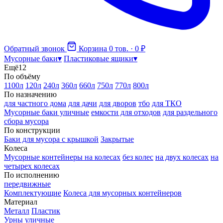
Обратный звонок
Корзина
0 тов. · 0 ₽
Мусорные баки
▾
Пластиковые ящики
▾
Ещё
12
По объёму
1100л
120л
240л
360л
660л
750л
770л
800л
По назначению
для частного дома
для дачи
для дворов
тбо
для ТКО
Мусорные баки уличные
емкости для отходов
для раздельного
сбора мусора
По конструкции
Баки для мусора с крышкой
Закрытые
Колеса
Мусорные контейнеры на колесах
без колес
на двух колесах
на
четырех колесах
По исполнению
передвижные
Комплектующие
Колеса для мусорных контейнеров
Материал
Металл
Пластик
Урны уличные