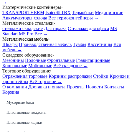
→
Изотермические контейнеры
›
TRANSPORTHERM
Isotec® TBX
Термобаки
Медицинские
Аккумуляторы холода
Все термоконтейнеры →
Металлические стеллажи
›
стеллажи складские
Для гаража
Стеллажи для офиса
MS
Standart
MS Pro
Все →
Металлическая мебель
›
Шкафы
Производственная мебель
Тумбы
Кассетницы
Вся
мебель →
Складское оборудование
›
Мезонины
Полочные
Фронтальные
Гравитационные
Консольные
Мобильные
Всё складское →
Торговое оборудование
›
Ограждения торговые
Корзины распродажи
Стойки
Крючки и
кронштейны
Всё торговое →
О компании
Доставка и оплата
Проекты
Новости
Контакты
Корзина
Мусорные баки
Пластиковые поддоны
Пластиковые ящики