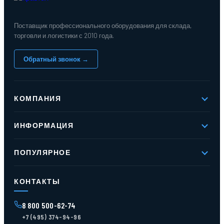
Поставщик профессионального оборудования для склада,
торговли и логистики с 2010 года.
Обратный звонок →
КОМПАНИЯ
О компании
ИНФОРМАЦИЯ
Реквизиты
Вакансии
Новое и хиты продаж
Контакты
ПОПУЛЯРНОЕ
Доставка и оплата
Оферта
Карта сайта
Стеллажи мезонинные
Контейнеры для отходов
КОНТАКТЫ
Поддоны
Ящики пластиковые
8 800 500-62-74
Тара пласт. и металл.
+7 (495) 374-94-96
Лотки пластиковые