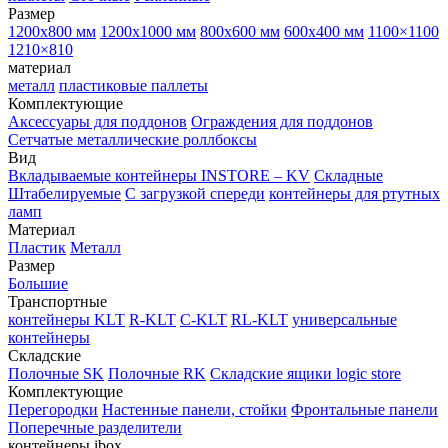
Размер
1200х800 мм
1200х1000 мм
800х600 мм
600х400 мм
1100×1100
1210×810
материал
металл
пластиковые паллеты
Комплектующие
Аксессуары для поддонов
Ограждения для поддонов
Сетчатые металлические роллбоксы
Вид
Вкладываемые контейнеры INSTORE – KV
Складные
Штабелируемые
С загрузкой спереди
контейнеры для ртутных
ламп
Материал
Пластик
Металл
Размер
Большие
Транспортные
контейнеры KLT
R-KLT
C-KLT
RL-KLT
универсальные
контейнеры
Складские
Полочные SK
Полочные RK
Складские ящики logic store
Комплектующие
Перегородки
Настенные панели, стойки
Фронтальные панели
Поперечные разделители
контейнеры ibox