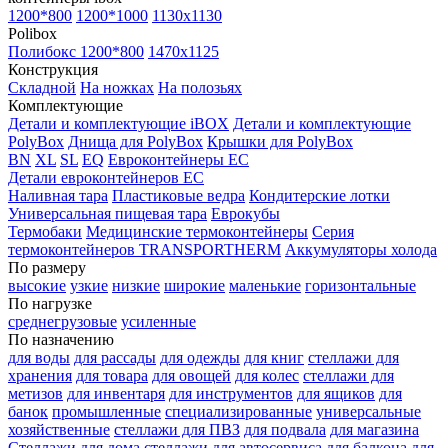
1200*800
1200*1000
1130x1130
Polibox
Полибокс 1200*800
1470х1125
Конструкция
Складной
На ножках
На полозьях
Комплектующие
Детали и комплектующие iBOX
Детали и комплектующие
PolyBox
Днища для PolyBox
Крышки для PolyBox
BN
XL
SL
EQ
Евроконтейнеры EC
Детали евроконтейнеров EC
Наливная тара
Пластиковые ведра
Кондитерские лотки
Универсальная пищевая тара
Еврокубы
Термобаки
Медицинские термоконтейнеры
Серия
термоконтейнеров TRANSPORTHERM
Аккумуляторы холода
По размеру
высокие
узкие
низкие
широкие
маленькие
горизонтальные
По нагрузке
среднегрузовые
усиленные
По назначению
для воды
для рассады
для одежды
для книг
стеллажи для
хранения
для товара
для овощей
для колес
стеллажи для
метизов
для инвентаря
для инструментов
для ящиков
для
банок
промышленные
специализированные
универсальные
хозяйственные
стеллажи для ПВЗ
для подвала
для магазина
Стеллажи для дома
стеллажи для автосервиса
для балкона
для