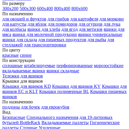
По размеру
300х200
500х300
600х400
800х400
800х600
По назначению
для овощей и фруктов
для грибов
для картофеля
для моркови
для капусты
для яблок
для помидоров
для огурцов
для лука
для колбасы
ящики для хлеба
для ягод
для метизов
ящики для
мяса
ящики для молочной продукции
ящики универсальные
ящики для склада
для пищевых продуктов
для рыбы
для
стеллажей
для транспортировки
По цвету
красные
синие
По конструкции
сплошные
штабелируемые
перфорированные
морозостойкие
вкладываемые ящики
ящики складные
Тележки для ящиков
Крышки для ящиков
Крышки для ящиков KD
Крышки для ящиков KV
Крышки для
ящиков EC и KLT
Крышки полимерные BL
Крышки пищевых
ящиков
По назначению
поддоны для бочек
для еврокубов
Вид
Безопасные
Специального назначения
для 19-литровых
бутылей BottleRack
Вкладываемые паллеты
Гигиенические
паллеты
Сточные
Усиленные