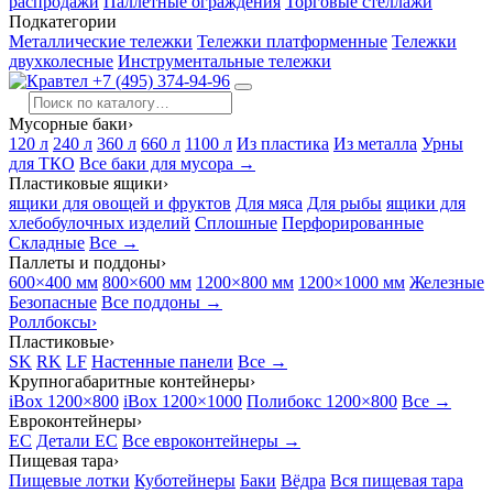
распродажи
Паллетные ограждения
Торговые стеллажи
Подкатегории
Металлические тележки
Тележки платформенные
Тележки
двухколесные
Инструментальные тележки
+7 (495) 374-94-96
Мусорные баки
›
120 л
240 л
360 л
660 л
1100 л
Из пластика
Из металла
Урны
для ТКО
Все баки для мусора →
Пластиковые ящики
›
ящики для овощей и фруктов
Для мяса
Для рыбы
ящики для
хлебобулочных изделий
Сплошные
Перфорированные
Складные
Все →
Паллеты и поддоны
›
600×400 мм
800×600 мм
1200×800 мм
1200×1000 мм
Железные
Безопасные
Все поддоны →
Роллбоксы
›
Пластиковые
›
SK
RK
LF
Настенные панели
Все →
Крупногабаритные контейнеры
›
iBox 1200×800
iBox 1200×1000
Полибокс 1200×800
Все →
Евроконтейнеры
›
EC
Детали EC
Все евроконтейнеры →
Пищевая тара
›
Пищевые лотки
Куботейнеры
Баки
Вёдра
Вся пищевая тара