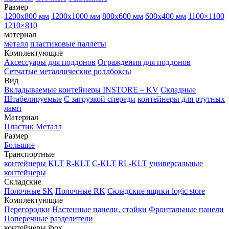
Размер
1200х800 мм
1200х1000 мм
800х600 мм
600х400 мм
1100×1100
1210×810
материал
металл
пластиковые паллеты
Комплектующие
Аксессуары для поддонов
Ограждения для поддонов
Сетчатые металлические роллбоксы
Вид
Вкладываемые контейнеры INSTORE – KV
Складные
Штабелируемые
С загрузкой спереди
контейнеры для ртутных
ламп
Материал
Пластик
Металл
Размер
Большие
Транспортные
контейнеры KLT
R-KLT
C-KLT
RL-KLT
универсальные
контейнеры
Складские
Полочные SK
Полочные RK
Складские ящики logic store
Комплектующие
Перегородки
Настенные панели, стойки
Фронтальные панели
Поперечные разделители
контейнеры ibox