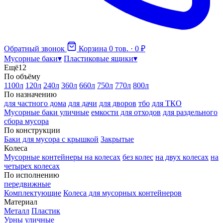
Обратный звонок
Корзина
0 тов. · 0 ₽
Мусорные баки
▾
Пластиковые ящики
▾
Ещё
12
По объёму
1100л
120л
240л
360л
660л
750л
770л
800л
По назначению
для частного дома
для дачи
для дворов
тбо
для ТКО
Мусорные баки уличные
емкости для отходов
для раздельного
сбора мусора
По конструкции
Баки для мусора с крышкой
Закрытые
Колеса
Мусорные контейнеры на колесах
без колес
на двух колесах
на
четырех колесах
По исполнению
передвижные
Комплектующие
Колеса для мусорных контейнеров
Материал
Металл
Пластик
Урны уличные