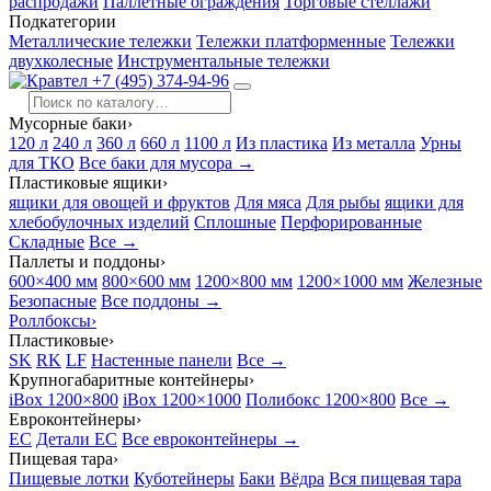
распродажи
Паллетные ограждения
Торговые стеллажи
Подкатегории
Металлические тележки
Тележки платформенные
Тележки
двухколесные
Инструментальные тележки
+7 (495) 374-94-96
Мусорные баки
›
120 л
240 л
360 л
660 л
1100 л
Из пластика
Из металла
Урны
для ТКО
Все баки для мусора →
Пластиковые ящики
›
ящики для овощей и фруктов
Для мяса
Для рыбы
ящики для
хлебобулочных изделий
Сплошные
Перфорированные
Складные
Все →
Паллеты и поддоны
›
600×400 мм
800×600 мм
1200×800 мм
1200×1000 мм
Железные
Безопасные
Все поддоны →
Роллбоксы
›
Пластиковые
›
SK
RK
LF
Настенные панели
Все →
Крупногабаритные контейнеры
›
iBox 1200×800
iBox 1200×1000
Полибокс 1200×800
Все →
Евроконтейнеры
›
EC
Детали EC
Все евроконтейнеры →
Пищевая тара
›
Пищевые лотки
Куботейнеры
Баки
Вёдра
Вся пищевая тара