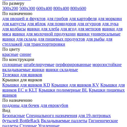
По размеру
300х200
500х300
600х400
800х400
800х600
По назначению
для овощей и фруктов
для грибов
для картофеля
для моркови
для капусты
для яблок
для помидоров
для огурцов
для лука
для колбасы
ящики для хлеба
для ягод
для метизов
ящики для
мяса
ящики для молочной продукции
ящики универсальные
ящики для склада
для пищевых продуктов
для рыбы
для
стеллажей
для транспортировки
По цвету
красные
синие
По конструкции
сплошные
штабелируемые
перфорированные
морозостойкие
вкладываемые ящики
ящики складные
Тележки для ящиков
Крышки для ящиков
Крышки для ящиков KD
Крышки для ящиков KV
Крышки для
ящиков EC и KLT
Крышки полимерные BL
Крышки пищевых
ящиков
По назначению
поддоны для бочек
для еврокубов
Вид
Безопасные
Специального назначения
для 19-литровых
бутылей BottleRack
Вкладываемые паллеты
Гигиенические
паллеты
Сточные
Усиленные