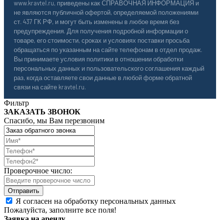
www.kravtel.ru, приведены как СПРАВОЧНАЯ ИНФОРМАЦИЯ и
не являются публичной офертой, определяемой положениями
ст. 437 ГК РФ, и могут быть изменены в любое время без
предупреждения. Для получения подробной информации о
товаре, его стоимости, сроках и условиях поставки просьба
обращаться по указанным на сайте телефонам в отдел продаж.
Вы принимаете условия политики в отношении обработки
персональных данных и пользовательского соглашения каждый
раз, когда оставляете свои данные в любой форме обратной
связи на сайте kravtel.ru.
Фильтр
ЗАКАЗАТЬ ЗВОНОК
Спасибо, мы Вам перезвоним
Проверочное число:
Я согласен на обработку персональных данных
Пожалуйста, заполните все поля!
Заявка на аренду