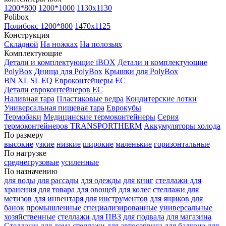
1200*800
1200*1000
1130x1130
Polibox
Полибокс 1200*800
1470х1125
Конструкция
Складной
На ножках
На полозьях
Комплектующие
Детали и комплектующие iBOX
Детали и комплектующие
PolyBox
Днища для PolyBox
Крышки для PolyBox
BN
XL
SL
EQ
Евроконтейнеры EC
Детали евроконтейнеров EC
Наливная тара
Пластиковые ведра
Кондитерские лотки
Универсальная пищевая тара
Еврокубы
Термобаки
Медицинские термоконтейнеры
Серия
термоконтейнеров TRANSPORTHERM
Аккумуляторы холода
По размеру
высокие
узкие
низкие
широкие
маленькие
горизонтальные
По нагрузке
среднегрузовые
усиленные
По назначению
для воды
для рассады
для одежды
для книг
стеллажи для
хранения
для товара
для овощей
для колес
стеллажи для
метизов
для инвентаря
для инструментов
для ящиков
для
банок
промышленные
специализированные
универсальные
хозяйственные
стеллажи для ПВЗ
для подвала
для магазина
Стеллажи для дома
стеллажи для автосервиса
для балкона
для