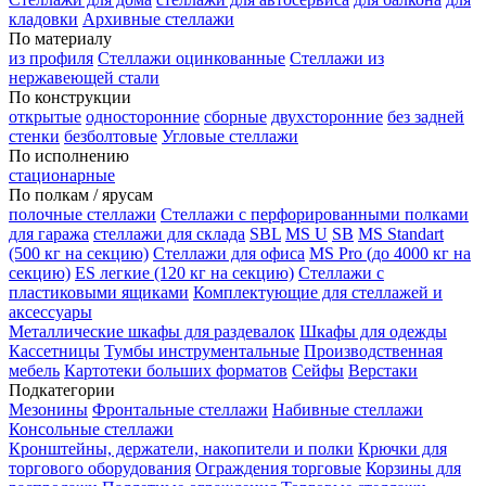
кладовки
Архивные стеллажи
По материалу
из профиля
Стеллажи оцинкованные
Стеллажи из
нержавеющей стали
По конструкции
открытые
односторонние
сборные
двухсторонние
без задней
стенки
безболтовые
Угловые стеллажи
По исполнению
стационарные
По полкам / ярусам
полочные стеллажи
Стеллажи с перфорированными полками
для гаража
стеллажи для склада
SBL
MS U
SB
MS Standart
(500 кг на секцию)
Стеллажи для офиса
MS Pro (до 4000 кг на
секцию)
ES легкие (120 кг на секцию)
Стеллажи с
пластиковыми ящиками
Комплектующие для стеллажей и
аксессуары
Металлические шкафы для раздевалок
Шкафы для одежды
Кассетницы
Тумбы инструментальные
Производственная
мебель
Картотеки больших форматов
Сейфы
Верстаки
Подкатегории
Мезонины
Фронтальные стеллажи
Набивные стеллажи
Консольные стеллажи
Кронштейны, держатели, накопители и полки
Крючки для
торгового оборудования
Ограждения торговые
Корзины для