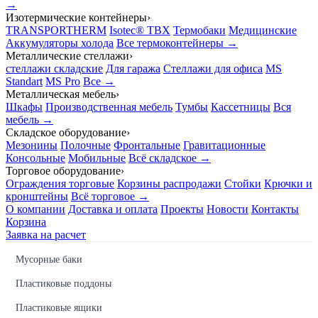
→
Изотермические контейнеры
›
TRANSPORTHERM
Isotec® TBX
Термобаки
Медицинские
Аккумуляторы холода
Все термоконтейнеры →
Металлические стеллажи
›
стеллажи складские
Для гаража
Стеллажи для офиса
MS
Standart
MS Pro
Все →
Металлическая мебель
›
Шкафы
Производственная мебель
Тумбы
Кассетницы
Вся
мебель →
Складское оборудование
›
Мезонины
Полочные
Фронтальные
Гравитационные
Консольные
Мобильные
Всё складское →
Торговое оборудование
›
Ограждения торговые
Корзины распродажи
Стойки
Крючки и
кронштейны
Всё торговое →
О компании
Доставка и оплата
Проекты
Новости
Контакты
Корзина
Заявка на расчет
Мусорные баки
Пластиковые поддоны
Пластиковые ящики