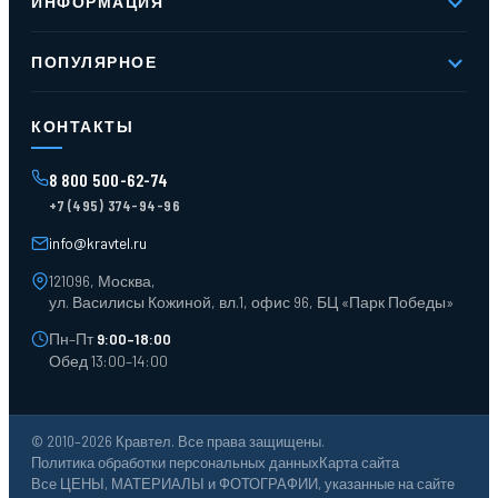
ИНФОРМАЦИЯ
Реквизиты
Вакансии
Новое и хиты продаж
Контакты
ПОПУЛЯРНОЕ
Доставка и оплата
Оферта
Карта сайта
Стеллажи мезонинные
Контейнеры для отходов
КОНТАКТЫ
Поддоны
Ящики пластиковые
8 800 500-62-74
Тара пласт. и металл.
+7 (495) 374-94-96
Лотки пластиковые
Тележки для склада
info@kravtel.ru
121096, Москва,
ул. Василисы Кожиной, вл.1, офис 96, БЦ «Парк Победы»
Пн–Пт
9:00–18:00
Обед 13:00–14:00
© 2010–2026 Кравтел. Все права защищены.
Политика обработки персональных данных
Карта сайта
Все ЦЕНЫ, МАТЕРИАЛЫ и ФОТОГРАФИИ, указанные на сайте