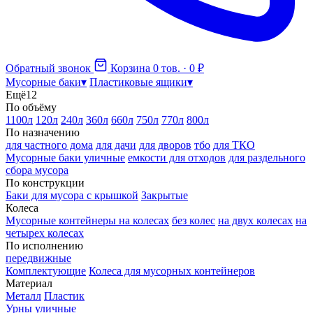
Обратный звонок
Корзина
0 тов. · 0 ₽
Мусорные баки
▾
Пластиковые ящики
▾
Ещё
12
По объёму
1100л
120л
240л
360л
660л
750л
770л
800л
По назначению
для частного дома
для дачи
для дворов
тбо
для ТКО
Мусорные баки уличные
емкости для отходов
для раздельного
сбора мусора
По конструкции
Баки для мусора с крышкой
Закрытые
Колеса
Мусорные контейнеры на колесах
без колес
на двух колесах
на
четырех колесах
По исполнению
передвижные
Комплектующие
Колеса для мусорных контейнеров
Материал
Металл
Пластик
Урны уличные