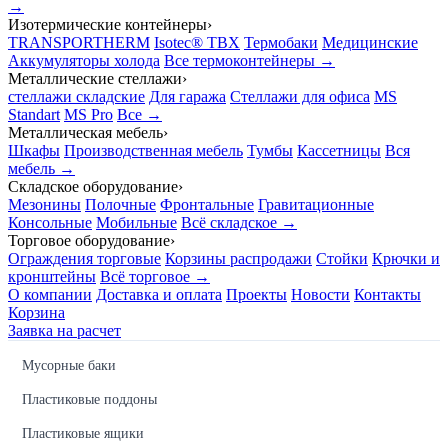
→
Изотермические контейнеры
›
TRANSPORTHERM
Isotec® TBX
Термобаки
Медицинские
Аккумуляторы холода
Все термоконтейнеры →
Металлические стеллажи
›
стеллажи складские
Для гаража
Стеллажи для офиса
MS
Standart
MS Pro
Все →
Металлическая мебель
›
Шкафы
Производственная мебель
Тумбы
Кассетницы
Вся
мебель →
Складское оборудование
›
Мезонины
Полочные
Фронтальные
Гравитационные
Консольные
Мобильные
Всё складское →
Торговое оборудование
›
Ограждения торговые
Корзины распродажи
Стойки
Крючки и
кронштейны
Всё торговое →
О компании
Доставка и оплата
Проекты
Новости
Контакты
Корзина
Заявка на расчет
Мусорные баки
Пластиковые поддоны
Пластиковые ящики