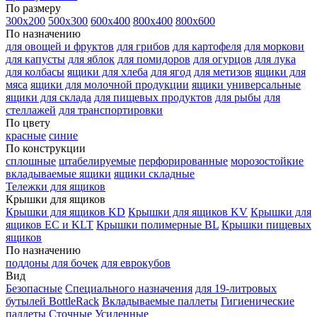
По размеру
300х200
500х300
600х400
800х400
800х600
По назначению
для овощей и фруктов
для грибов
для картофеля
для моркови
для капусты
для яблок
для помидоров
для огурцов
для лука
для колбасы
ящики для хлеба
для ягод
для метизов
ящики для
мяса
ящики для молочной продукции
ящики универсальные
ящики для склада
для пищевых продуктов
для рыбы
для
стеллажей
для транспортировки
По цвету
красные
синие
По конструкции
сплошные
штабелируемые
перфорированные
морозостойкие
вкладываемые ящики
ящики складные
Тележки для ящиков
Крышки для ящиков
Крышки для ящиков KD
Крышки для ящиков KV
Крышки для
ящиков EC и KLT
Крышки полимерные BL
Крышки пищевых
ящиков
По назначению
поддоны для бочек
для еврокубов
Вид
Безопасные
Специального назначения
для 19-литровых
бутылей BottleRack
Вкладываемые паллеты
Гигиенические
паллеты
Сточные
Усиленные