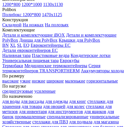
1200*800
1200*1000
1130x1130
Polibox
Полибокс 1200*800
1470х1125
Конструкция
Складной
На ножках
На полозьях
Комплектующие
Детали и комплектующие iBOX
Детали и комплектующие
PolyBox
Днища для PolyBox
Крышки для PolyBox
BN
XL
SL
EQ
Евроконтейнеры EC
Детали евроконтейнеров EC
Наливная тара
Пластиковые ведра
Кондитерские лотки
Универсальная пищевая тара
Еврокубы
Термобаки
Медицинские термоконтейнеры
Серия
термоконтейнеров TRANSPORTHERM
Аккумуляторы холода
По размеру
высокие
узкие
низкие
широкие
маленькие
горизонтальные
По нагрузке
среднегрузовые
усиленные
По назначению
для воды
для рассады
для одежды
для книг
стеллажи для
хранения
для товара
для овощей
для колес
стеллажи для
метизов
для инвентаря
для инструментов
для ящиков
для
банок
промышленные
специализированные
универсальные
хозяйственные
стеллажи для ПВЗ
для подвала
для магазина
Стеллажи для дома
стеллажи для автосервиса
для балкона
для