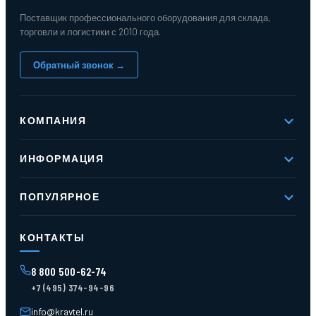
Поставщик профессионального оборудования для склада,
торговли и логистики с 2010 года.
Обратный звонок →
КОМПАНИЯ
О компании
ИНФОРМАЦИЯ
Реквизиты
Вакансии
Новое и хиты продаж
Контакты
ПОПУЛЯРНОЕ
Доставка и оплата
Оферта
Карта сайта
Стеллажи мезонинные
Контейнеры для отходов
КОНТАКТЫ
Поддоны
Ящики пластиковые
8 800 500-62-74
Тара пласт. и металл.
+7 (495) 374-94-96
Лотки пластиковые
Тележки для склада
info@kravtel.ru