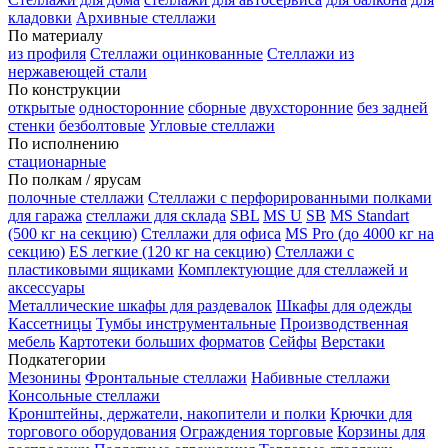
кладовки
Архивные стеллажи
По материалу
из профиля
Стеллажи оцинкованные
Стеллажи из
нержавеющей стали
По конструкции
открытые
односторонние
сборные
двухсторонние
без задней
стенки
безболтовые
Угловые стеллажи
По исполнению
стационарные
По полкам / ярусам
полочные стеллажи
Стеллажи с перфорированными полками
для гаража
стеллажи для склада
SBL
MS U
SB
MS Standart
(500 кг на секцию)
Стеллажи для офиса
MS Pro (до 4000 кг на
секцию)
ES легкие (120 кг на секцию)
Стеллажи с
пластиковыми ящиками
Комплектующие для стеллажей и
аксессуары
Металлические шкафы для раздевалок
Шкафы для одежды
Кассетницы
Тумбы инструментальные
Производственная
мебель
Картотеки больших форматов
Сейфы
Верстаки
Подкатегории
Мезонины
Фронтальные стеллажи
Набивные стеллажи
Консольные стеллажи
Кронштейны, держатели, накопители и полки
Крючки для
торгового оборудования
Ограждения торговые
Корзины для