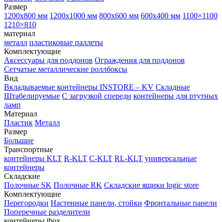
Размер
1200х800 мм
1200х1000 мм
800х600 мм
600х400 мм
1100×1100
1210×810
материал
металл
пластиковые паллеты
Комплектующие
Аксессуары для поддонов
Ограждения для поддонов
Сетчатые металлические роллбоксы
Вид
Вкладываемые контейнеры INSTORE – KV
Складные
Штабелируемые
С загрузкой спереди
контейнеры для ртутных
ламп
Материал
Пластик
Металл
Размер
Большие
Транспортные
контейнеры KLT
R-KLT
C-KLT
RL-KLT
универсальные
контейнеры
Складские
Полочные SK
Полочные RK
Складские ящики logic store
Комплектующие
Перегородки
Настенные панели, стойки
Фронтальные панели
Поперечные разделители
контейнеры ibox