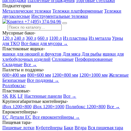
распродажи
Паллетные ограждения
Торговые стеллажи
Подкатегории
Металлические тележки
Тележки платформенные
Тележки
двухколесные
Инструментальные тележки
+7 (495) 374-94-96
Мусорные баки
›
120 л
240 л
360 л
660 л
1100 л
Из пластика
Из металла
Урны
для ТКО
Все баки для мусора →
Пластиковые ящики
›
ящики для овощей и фруктов
Для мяса
Для рыбы
ящики для
хлебобулочных изделий
Сплошные
Перфорированные
Складные
Все →
Паллеты и поддоны
›
600×400 мм
800×600 мм
1200×800 мм
1200×1000 мм
Железные
Безопасные
Все поддоны →
Роллбоксы
›
Пластиковые
›
SK
RK
LF
Настенные панели
Все →
Крупногабаритные контейнеры
›
iBox 1200×800
iBox 1200×1000
Полибокс 1200×800
Все →
Евроконтейнеры
›
EC
Детали EC
Все евроконтейнеры →
Пищевая тара
›
Пищевые лотки
Куботейнеры
Баки
Вёдра
Вся пищевая тара