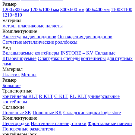
Размер
1200х800 мм
1200х1000 мм
800х600 мм
600х400 мм
1100×1100
1210×810
материал
металл
пластиковые паллеты
Комплектующие
Аксессуары для поддонов
Ограждения для поддонов
Сетчатые металлические роллбоксы
Вид
Вкладываемые контейнеры INSTORE – KV
Складные
Штабелируемые
С загрузкой спереди
контейнеры для ртутных
ламп
Материал
Пластик
Металл
Размер
Большие
Транспортные
контейнеры KLT
R-KLT
C-KLT
RL-KLT
универсальные
контейнеры
Складские
Полочные SK
Полочные RK
Складские ящики logic store
Комплектующие
Перегородки
Настенные панели, стойки
Фронтальные панели
Поперечные разделители
контейнеры ibox