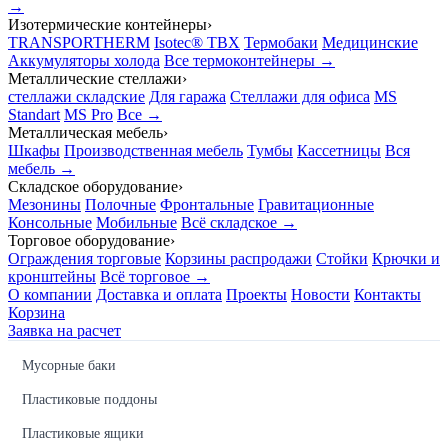
→
Изотермические контейнеры
›
TRANSPORTHERM
Isotec® TBX
Термобаки
Медицинские
Аккумуляторы холода
Все термоконтейнеры →
Металлические стеллажи
›
стеллажи складские
Для гаража
Стеллажи для офиса
MS
Standart
MS Pro
Все →
Металлическая мебель
›
Шкафы
Производственная мебель
Тумбы
Кассетницы
Вся
мебель →
Складское оборудование
›
Мезонины
Полочные
Фронтальные
Гравитационные
Консольные
Мобильные
Всё складское →
Торговое оборудование
›
Ограждения торговые
Корзины распродажи
Стойки
Крючки и
кронштейны
Всё торговое →
О компании
Доставка и оплата
Проекты
Новости
Контакты
Корзина
Заявка на расчет
Мусорные баки
Пластиковые поддоны
Пластиковые ящики