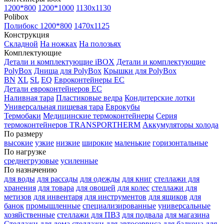
1200*800
1200*1000
1130x1130
Polibox
Полибокс 1200*800
1470х1125
Конструкция
Складной
На ножках
На полозьях
Комплектующие
Детали и комплектующие iBOX
Детали и комплектующие
PolyBox
Днища для PolyBox
Крышки для PolyBox
BN
XL
SL
EQ
Евроконтейнеры EC
Детали евроконтейнеров EC
Наливная тара
Пластиковые ведра
Кондитерские лотки
Универсальная пищевая тара
Еврокубы
Термобаки
Медицинские термоконтейнеры
Серия
термоконтейнеров TRANSPORTHERM
Аккумуляторы холода
По размеру
высокие
узкие
низкие
широкие
маленькие
горизонтальные
По нагрузке
среднегрузовые
усиленные
По назначению
для воды
для рассады
для одежды
для книг
стеллажи для
хранения
для товара
для овощей
для колес
стеллажи для
метизов
для инвентаря
для инструментов
для ящиков
для
банок
промышленные
специализированные
универсальные
хозяйственные
стеллажи для ПВЗ
для подвала
для магазина
Стеллажи для дома
стеллажи для автосервиса
для балкона
для