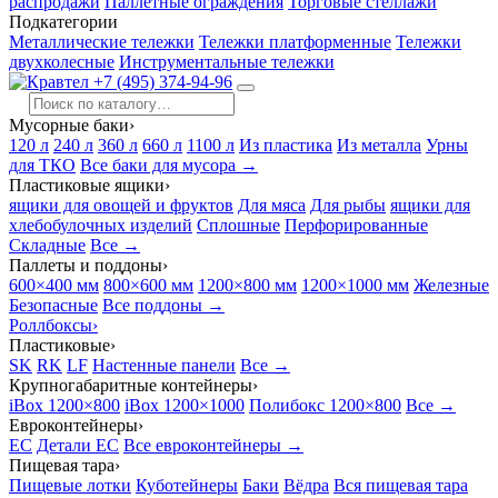
распродажи
Паллетные ограждения
Торговые стеллажи
Подкатегории
Металлические тележки
Тележки платформенные
Тележки
двухколесные
Инструментальные тележки
+7 (495) 374-94-96
Мусорные баки
›
120 л
240 л
360 л
660 л
1100 л
Из пластика
Из металла
Урны
для ТКО
Все баки для мусора →
Пластиковые ящики
›
ящики для овощей и фруктов
Для мяса
Для рыбы
ящики для
хлебобулочных изделий
Сплошные
Перфорированные
Складные
Все →
Паллеты и поддоны
›
600×400 мм
800×600 мм
1200×800 мм
1200×1000 мм
Железные
Безопасные
Все поддоны →
Роллбоксы
›
Пластиковые
›
SK
RK
LF
Настенные панели
Все →
Крупногабаритные контейнеры
›
iBox 1200×800
iBox 1200×1000
Полибокс 1200×800
Все →
Евроконтейнеры
›
EC
Детали EC
Все евроконтейнеры →
Пищевая тара
›
Пищевые лотки
Куботейнеры
Баки
Вёдра
Вся пищевая тара