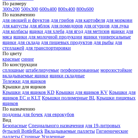
По размеру
300х200
500х300
600х400
800х400
800х600
По назначению
для овощей и фруктов
для грибов
для картофеля
для моркови
для капусты
для яблок
для помидоров
для огурцов
для лука
для колбасы
ящики для хлеба
для ягод
для метизов
ящики для
мяса
ящики для молочной продукции
ящики универсальные
ящики для склада
для пищевых продуктов
для рыбы
для
стеллажей
для транспортировки
По цвету
красные
синие
По конструкции
сплошные
штабелируемые
перфорированные
морозостойкие
вкладываемые ящики
ящики складные
Тележки для ящиков
Крышки для ящиков
Крышки для ящиков KD
Крышки для ящиков KV
Крышки для
ящиков EC и KLT
Крышки полимерные BL
Крышки пищевых
ящиков
По назначению
поддоны для бочек
для еврокубов
Вид
Безопасные
Специального назначения
для 19-литровых
бутылей BottleRack
Вкладываемые паллеты
Гигиенические
паллеты
Сточные
Усиленные