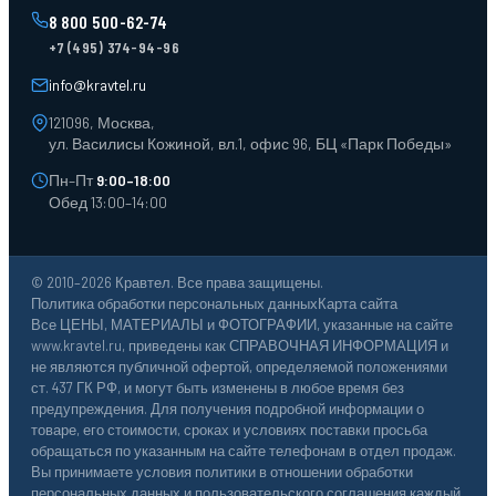
Ящики пластиковые
8 800 500-62-74
Тара пласт. и металл.
+7 (495) 374-94-96
Лотки пластиковые
Тележки для склада
info@kravtel.ru
121096, Москва,
ул. Василисы Кожиной, вл.1, офис 96, БЦ «Парк Победы»
Пн–Пт
9:00–18:00
Обед 13:00–14:00
© 2010–2026 Кравтел. Все права защищены.
Политика обработки персональных данных
Карта сайта
Все ЦЕНЫ, МАТЕРИАЛЫ и ФОТОГРАФИИ, указанные на сайте
www.kravtel.ru, приведены как СПРАВОЧНАЯ ИНФОРМАЦИЯ и
не являются публичной офертой, определяемой положениями
ст. 437 ГК РФ, и могут быть изменены в любое время без
предупреждения. Для получения подробной информации о
товаре, его стоимости, сроках и условиях поставки просьба
обращаться по указанным на сайте телефонам в отдел продаж.
Вы принимаете условия политики в отношении обработки
персональных данных и пользовательского соглашения каждый