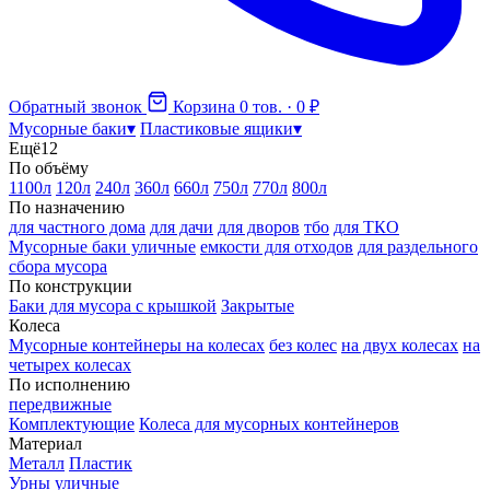
Обратный звонок
Корзина
0 тов. · 0 ₽
Мусорные баки
▾
Пластиковые ящики
▾
Ещё
12
По объёму
1100л
120л
240л
360л
660л
750л
770л
800л
По назначению
для частного дома
для дачи
для дворов
тбо
для ТКО
Мусорные баки уличные
емкости для отходов
для раздельного
сбора мусора
По конструкции
Баки для мусора с крышкой
Закрытые
Колеса
Мусорные контейнеры на колесах
без колес
на двух колесах
на
четырех колесах
По исполнению
передвижные
Комплектующие
Колеса для мусорных контейнеров
Материал
Металл
Пластик
Урны уличные