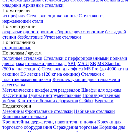
кладовки
Архивные стеллажи
По материалу
из профиля
Стеллажи оцинкованные
Стеллажи из
нержавеющей стали
По конструкции
открытые
односторонние
сборные
двухсторонние
без задней
стенки
безболтовые
Угловые стеллажи
По исполнению
стационарные
По полкам / ярусам
полочные стеллажи
Стеллажи с перфорированными полками
для гаража
стеллажи для склада
SBL
MS U
SB
MS Standart
(500 кг на секцию)
Стеллажи для офиса
MS Pro (до 4000 кг на
секцию)
ES легкие (120 кг на секцию)
Стеллажи с
пластиковыми ящиками
Комплектующие для стеллажей и
аксессуары
Металлические шкафы для раздевалок
Шкафы для одежды
Кассетницы
Тумбы инструментальные
Производственная
мебель
Картотеки больших форматов
Сейфы
Верстаки
Подкатегории
Мезонины
Фронтальные стеллажи
Набивные стеллажи
Консольные стеллажи
Кронштейны, держатели, накопители и полки
Крючки для
торгового оборудования
Ограждения торговые
Корзины для