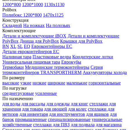
1200*800
1200*1000
1130x1130
Polibox
Полибокс 1200*800
1470х1125
Конструкция
Складной
На ножках
На полозьях
Комплектующие
Детали и комплектующие iBOX
Детали и комплектующие
PolyBox
Днища для PolyBox
Крышки для PolyBox
BN
XL
SL
EQ
Евроконтейнеры EC
Детали евроконтейнеров EC
Наливная тара
Пластиковые ведра
Кондитерские лотки
Универсальная пищевая тара
Еврокубы
Термобаки
Медицинские термоконтейнеры
Серия
термоконтейнеров TRANSPORTHERM
Аккумуляторы холода
По размеру
высокие
узкие
низкие
широкие
маленькие
горизонтальные
По нагрузке
среднегрузовые
усиленные
По назначению
для воды
для рассады
для одежды
для книг
стеллажи для
хранения
для товара
для овощей
для колес
стеллажи для
метизов
для инвентаря
для инструментов
для ящиков
для
банок
промышленные
специализированные
универсальные
хозяйственные
стеллажи для ПВЗ
для подвала
для магазина
Стеллажи для дома
стеллажи для автосервиса
для балкона
для