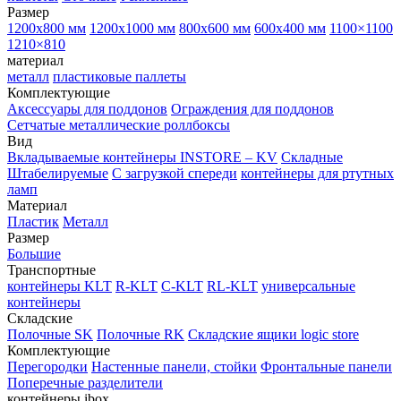
Размер
1200х800 мм
1200х1000 мм
800х600 мм
600х400 мм
1100×1100
1210×810
материал
металл
пластиковые паллеты
Комплектующие
Аксессуары для поддонов
Ограждения для поддонов
Сетчатые металлические роллбоксы
Вид
Вкладываемые контейнеры INSTORE – KV
Складные
Штабелируемые
С загрузкой спереди
контейнеры для ртутных
ламп
Материал
Пластик
Металл
Размер
Большие
Транспортные
контейнеры KLT
R-KLT
C-KLT
RL-KLT
универсальные
контейнеры
Складские
Полочные SK
Полочные RK
Складские ящики logic store
Комплектующие
Перегородки
Настенные панели, стойки
Фронтальные панели
Поперечные разделители
контейнеры ibox