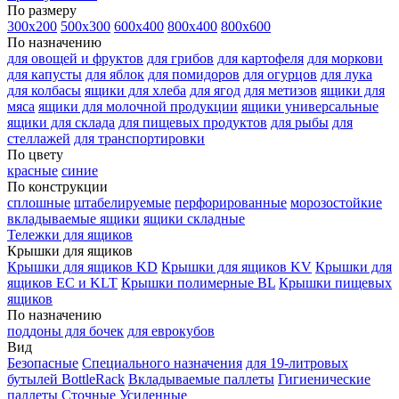
По размеру
300х200
500х300
600х400
800х400
800х600
По назначению
для овощей и фруктов
для грибов
для картофеля
для моркови
для капусты
для яблок
для помидоров
для огурцов
для лука
для колбасы
ящики для хлеба
для ягод
для метизов
ящики для
мяса
ящики для молочной продукции
ящики универсальные
ящики для склада
для пищевых продуктов
для рыбы
для
стеллажей
для транспортировки
По цвету
красные
синие
По конструкции
сплошные
штабелируемые
перфорированные
морозостойкие
вкладываемые ящики
ящики складные
Тележки для ящиков
Крышки для ящиков
Крышки для ящиков KD
Крышки для ящиков KV
Крышки для
ящиков EC и KLT
Крышки полимерные BL
Крышки пищевых
ящиков
По назначению
поддоны для бочек
для еврокубов
Вид
Безопасные
Специального назначения
для 19-литровых
бутылей BottleRack
Вкладываемые паллеты
Гигиенические
паллеты
Сточные
Усиленные