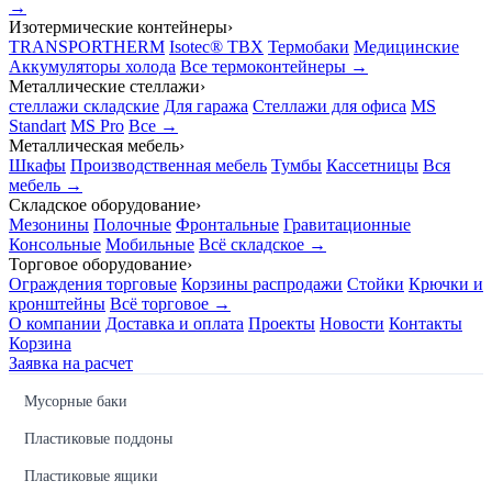
→
Изотермические контейнеры
›
TRANSPORTHERM
Isotec® TBX
Термобаки
Медицинские
Аккумуляторы холода
Все термоконтейнеры →
Металлические стеллажи
›
стеллажи складские
Для гаража
Стеллажи для офиса
MS
Standart
MS Pro
Все →
Металлическая мебель
›
Шкафы
Производственная мебель
Тумбы
Кассетницы
Вся
мебель →
Складское оборудование
›
Мезонины
Полочные
Фронтальные
Гравитационные
Консольные
Мобильные
Всё складское →
Торговое оборудование
›
Ограждения торговые
Корзины распродажи
Стойки
Крючки и
кронштейны
Всё торговое →
О компании
Доставка и оплата
Проекты
Новости
Контакты
Корзина
Заявка на расчет
Мусорные баки
Пластиковые поддоны
Пластиковые ящики