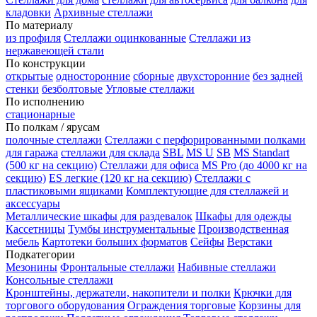
кладовки
Архивные стеллажи
По материалу
из профиля
Стеллажи оцинкованные
Стеллажи из
нержавеющей стали
По конструкции
открытые
односторонние
сборные
двухсторонние
без задней
стенки
безболтовые
Угловые стеллажи
По исполнению
стационарные
По полкам / ярусам
полочные стеллажи
Стеллажи с перфорированными полками
для гаража
стеллажи для склада
SBL
MS U
SB
MS Standart
(500 кг на секцию)
Стеллажи для офиса
MS Pro (до 4000 кг на
секцию)
ES легкие (120 кг на секцию)
Стеллажи с
пластиковыми ящиками
Комплектующие для стеллажей и
аксессуары
Металлические шкафы для раздевалок
Шкафы для одежды
Кассетницы
Тумбы инструментальные
Производственная
мебель
Картотеки больших форматов
Сейфы
Верстаки
Подкатегории
Мезонины
Фронтальные стеллажи
Набивные стеллажи
Консольные стеллажи
Кронштейны, держатели, накопители и полки
Крючки для
торгового оборудования
Ограждения торговые
Корзины для