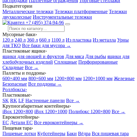
распродажи
Паллетные ограждения
Торговые стеллажи
Подкатегории
Металлические тележки
Тележки платформенные
Тележки
двухколесные
Инструментальные тележки
+7 (495) 374-94-96
Мусорные баки
›
120 л
240 л
360 л
660 л
1100 л
Из пластика
Из металла
Урны
для ТКО
Все баки для мусора →
Пластиковые ящики
›
ящики для овощей и фруктов
Для мяса
Для рыбы
ящики для
хлебобулочных изделий
Сплошные
Перфорированные
Складные
Все →
Паллеты и поддоны
›
600×400 мм
800×600 мм
1200×800 мм
1200×1000 мм
Железные
Безопасные
Все поддоны →
Роллбоксы
›
Пластиковые
›
SK
RK
LF
Настенные панели
Все →
Крупногабаритные контейнеры
›
iBox 1200×800
iBox 1200×1000
Полибокс 1200×800
Все →
Евроконтейнеры
›
EC
Детали EC
Все евроконтейнеры →
Пищевая тара
›
Пищевые лотки
Куботейнеры
Баки
Вёдра
Вся пищевая тара