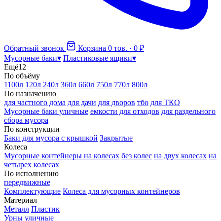
Обратный звонок
Корзина
0 тов. · 0 ₽
Мусорные баки
▾
Пластиковые ящики
▾
Ещё
12
По объёму
1100л
120л
240л
360л
660л
750л
770л
800л
По назначению
для частного дома
для дачи
для дворов
тбо
для ТКО
Мусорные баки уличные
емкости для отходов
для раздельного
сбора мусора
По конструкции
Баки для мусора с крышкой
Закрытые
Колеса
Мусорные контейнеры на колесах
без колес
на двух колесах
на
четырех колесах
По исполнению
передвижные
Комплектующие
Колеса для мусорных контейнеров
Материал
Металл
Пластик
Урны уличные