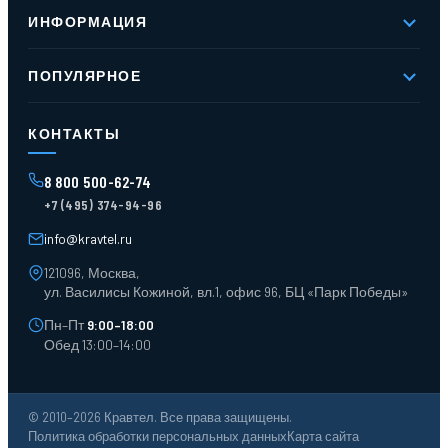
О компании
ИНФОРМАЦИЯ
Реквизиты
Вакансии
Новое и хиты продаж
Контакты
ПОПУЛЯРНОЕ
Доставка и оплата
Оферта
Карта сайта
Стеллажи мезонинные
Контейнеры для отходов
КОНТАКТЫ
Поддоны
Ящики пластиковые
8 800 500-62-74
Тара пласт. и металл.
+7 (495) 374-94-96
Лотки пластиковые
Тележки для склада
info@kravtel.ru
121096, Москва,
ул. Василисы Кожиной, вл.1, офис 96, БЦ «Парк Победы»
Пн–Пт
9:00–18:00
Обед 13:00–14:00
© 2010–2026 Кравтел. Все права защищены.
Политика обработки персональных данных
Карта сайта