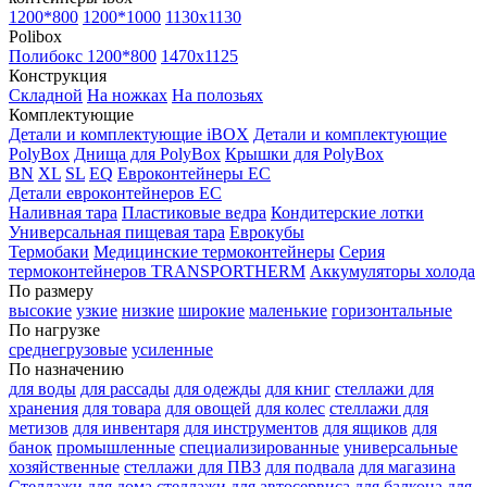
1200*800
1200*1000
1130x1130
Polibox
Полибокс 1200*800
1470х1125
Конструкция
Складной
На ножках
На полозьях
Комплектующие
Детали и комплектующие iBOX
Детали и комплектующие
PolyBox
Днища для PolyBox
Крышки для PolyBox
BN
XL
SL
EQ
Евроконтейнеры EC
Детали евроконтейнеров EC
Наливная тара
Пластиковые ведра
Кондитерские лотки
Универсальная пищевая тара
Еврокубы
Термобаки
Медицинские термоконтейнеры
Серия
термоконтейнеров TRANSPORTHERM
Аккумуляторы холода
По размеру
высокие
узкие
низкие
широкие
маленькие
горизонтальные
По нагрузке
среднегрузовые
усиленные
По назначению
для воды
для рассады
для одежды
для книг
стеллажи для
хранения
для товара
для овощей
для колес
стеллажи для
метизов
для инвентаря
для инструментов
для ящиков
для
банок
промышленные
специализированные
универсальные
хозяйственные
стеллажи для ПВЗ
для подвала
для магазина
Стеллажи для дома
стеллажи для автосервиса
для балкона
для