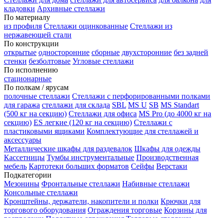
кладовки
Архивные стеллажи
По материалу
из профиля
Стеллажи оцинкованные
Стеллажи из
нержавеющей стали
По конструкции
открытые
односторонние
сборные
двухсторонние
без задней
стенки
безболтовые
Угловые стеллажи
По исполнению
стационарные
По полкам / ярусам
полочные стеллажи
Стеллажи с перфорированными полками
для гаража
стеллажи для склада
SBL
MS U
SB
MS Standart
(500 кг на секцию)
Стеллажи для офиса
MS Pro (до 4000 кг на
секцию)
ES легкие (120 кг на секцию)
Стеллажи с
пластиковыми ящиками
Комплектующие для стеллажей и
аксессуары
Металлические шкафы для раздевалок
Шкафы для одежды
Кассетницы
Тумбы инструментальные
Производственная
мебель
Картотеки больших форматов
Сейфы
Верстаки
Подкатегории
Мезонины
Фронтальные стеллажи
Набивные стеллажи
Консольные стеллажи
Кронштейны, держатели, накопители и полки
Крючки для
торгового оборудования
Ограждения торговые
Корзины для