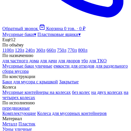
Обратный звонок
Корзина
0 тов. · 0 ₽
Мусорные баки
▾
Пластиковые ящики
▾
Ещё
12
По объёму
1100л
120л
240л
360л
660л
750л
770л
800л
По назначению
для частного дома
для дачи
для дворов
тбо
для ТКО
Мусорные баки уличные
емкости для отходов
для раздельного
сбора мусора
По конструкции
Баки для мусора с крышкой
Закрытые
Колеса
Мусорные контейнеры на колесах
без колес
на двух колесах
на
четырех колесах
По исполнению
передвижные
Комплектующие
Колеса для мусорных контейнеров
Материал
Металл
Пластик
Урны уличные