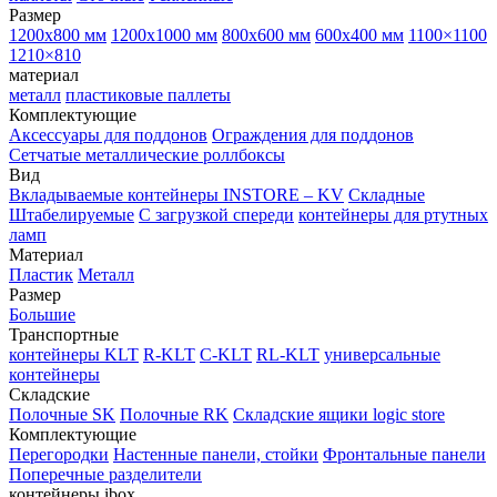
Размер
1200х800 мм
1200х1000 мм
800х600 мм
600х400 мм
1100×1100
1210×810
материал
металл
пластиковые паллеты
Комплектующие
Аксессуары для поддонов
Ограждения для поддонов
Сетчатые металлические роллбоксы
Вид
Вкладываемые контейнеры INSTORE – KV
Складные
Штабелируемые
С загрузкой спереди
контейнеры для ртутных
ламп
Материал
Пластик
Металл
Размер
Большие
Транспортные
контейнеры KLT
R-KLT
C-KLT
RL-KLT
универсальные
контейнеры
Складские
Полочные SK
Полочные RK
Складские ящики logic store
Комплектующие
Перегородки
Настенные панели, стойки
Фронтальные панели
Поперечные разделители
контейнеры ibox