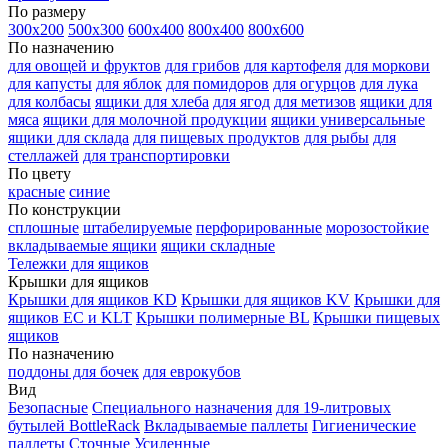
По размеру
300х200
500х300
600х400
800х400
800х600
По назначению
для овощей и фруктов
для грибов
для картофеля
для моркови
для капусты
для яблок
для помидоров
для огурцов
для лука
для колбасы
ящики для хлеба
для ягод
для метизов
ящики для
мяса
ящики для молочной продукции
ящики универсальные
ящики для склада
для пищевых продуктов
для рыбы
для
стеллажей
для транспортировки
По цвету
красные
синие
По конструкции
сплошные
штабелируемые
перфорированные
морозостойкие
вкладываемые ящики
ящики складные
Тележки для ящиков
Крышки для ящиков
Крышки для ящиков KD
Крышки для ящиков KV
Крышки для
ящиков EC и KLT
Крышки полимерные BL
Крышки пищевых
ящиков
По назначению
поддоны для бочек
для еврокубов
Вид
Безопасные
Специального назначения
для 19-литровых
бутылей BottleRack
Вкладываемые паллеты
Гигиенические
паллеты
Сточные
Усиленные