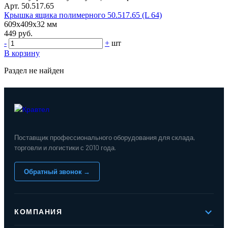
Арт. 50.517.65
Крышка ящика полимерного 50.517.65 (L 64)
609x409x32 мм
449 руб.
-
+
шт
В корзину
Раздел не найден
Поставщик профессионального оборудования для склада,
торговли и логистики с 2010 года.
Обратный звонок →
КОМПАНИЯ