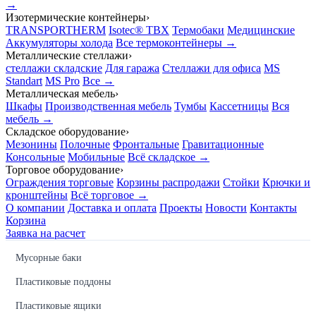
→
Изотермические контейнеры
›
TRANSPORTHERM
Isotec® TBX
Термобаки
Медицинские
Аккумуляторы холода
Все термоконтейнеры →
Металлические стеллажи
›
стеллажи складские
Для гаража
Стеллажи для офиса
MS
Standart
MS Pro
Все →
Металлическая мебель
›
Шкафы
Производственная мебель
Тумбы
Кассетницы
Вся
мебель →
Складское оборудование
›
Мезонины
Полочные
Фронтальные
Гравитационные
Консольные
Мобильные
Всё складское →
Торговое оборудование
›
Ограждения торговые
Корзины распродажи
Стойки
Крючки и
кронштейны
Всё торговое →
О компании
Доставка и оплата
Проекты
Новости
Контакты
Корзина
Заявка на расчет
Мусорные баки
Пластиковые поддоны
Пластиковые ящики