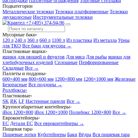
распродажи
Паллетные ограждения
Торговые стеллажи
Подкатегории
Металлические тележки
Тележки платформенные
Тележки
двухколесные
Инструментальные тележки
+7 (495) 374-94-96
Мусорные баки
›
120 л
240 л
360 л
660 л
1100 л
Из пластика
Из металла
Урны
для ТКО
Все баки для мусора →
Пластиковые ящики
›
ящики для овощей и фруктов
Для мяса
Для рыбы
ящики для
хлебобулочных изделий
Сплошные
Перфорированные
Складные
Все →
Паллеты и поддоны
›
600×400 мм
800×600 мм
1200×800 мм
1200×1000 мм
Железные
Безопасные
Все поддоны →
Роллбоксы
›
Пластиковые
›
SK
RK
LF
Настенные панели
Все →
Крупногабаритные контейнеры
›
iBox 1200×800
iBox 1200×1000
Полибокс 1200×800
Все →
Евроконтейнеры
›
EC
Детали EC
Все евроконтейнеры →
Пищевая тара
›
Пищевые лотки
Куботейнеры
Баки
Вёдра
Вся пищевая тара