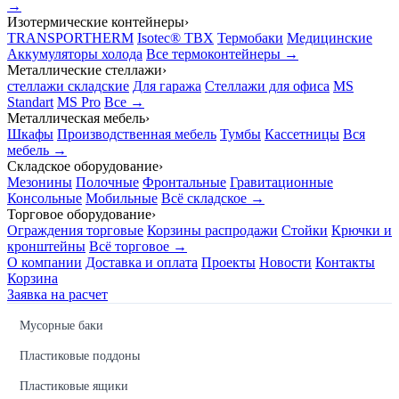
→
Изотермические контейнеры
›
TRANSPORTHERM
Isotec® TBX
Термобаки
Медицинские
Аккумуляторы холода
Все термоконтейнеры →
Металлические стеллажи
›
стеллажи складские
Для гаража
Стеллажи для офиса
MS
Standart
MS Pro
Все →
Металлическая мебель
›
Шкафы
Производственная мебель
Тумбы
Кассетницы
Вся
мебель →
Складское оборудование
›
Мезонины
Полочные
Фронтальные
Гравитационные
Консольные
Мобильные
Всё складское →
Торговое оборудование
›
Ограждения торговые
Корзины распродажи
Стойки
Крючки и
кронштейны
Всё торговое →
О компании
Доставка и оплата
Проекты
Новости
Контакты
Корзина
Заявка на расчет
Мусорные баки
Пластиковые поддоны
Пластиковые ящики