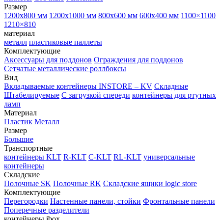
Размер
1200х800 мм
1200х1000 мм
800х600 мм
600х400 мм
1100×1100
1210×810
материал
металл
пластиковые паллеты
Комплектующие
Аксессуары для поддонов
Ограждения для поддонов
Сетчатые металлические роллбоксы
Вид
Вкладываемые контейнеры INSTORE – KV
Складные
Штабелируемые
С загрузкой спереди
контейнеры для ртутных
ламп
Материал
Пластик
Металл
Размер
Большие
Транспортные
контейнеры KLT
R-KLT
C-KLT
RL-KLT
универсальные
контейнеры
Складские
Полочные SK
Полочные RK
Складские ящики logic store
Комплектующие
Перегородки
Настенные панели, стойки
Фронтальные панели
Поперечные разделители
контейнеры ibox