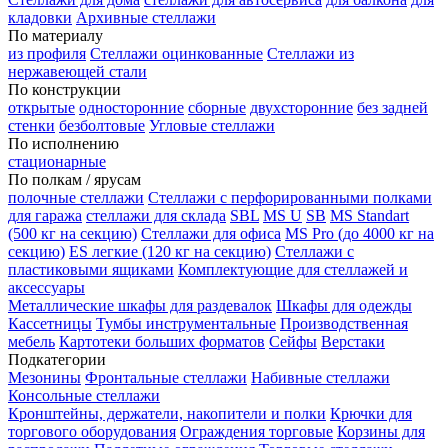
кладовки
Архивные стеллажи
По материалу
из профиля
Стеллажи оцинкованные
Стеллажи из
нержавеющей стали
По конструкции
открытые
односторонние
сборные
двухсторонние
без задней
стенки
безболтовые
Угловые стеллажи
По исполнению
стационарные
По полкам / ярусам
полочные стеллажи
Стеллажи с перфорированными полками
для гаража
стеллажи для склада
SBL
MS U
SB
MS Standart
(500 кг на секцию)
Стеллажи для офиса
MS Pro (до 4000 кг на
секцию)
ES легкие (120 кг на секцию)
Стеллажи с
пластиковыми ящиками
Комплектующие для стеллажей и
аксессуары
Металлические шкафы для раздевалок
Шкафы для одежды
Кассетницы
Тумбы инструментальные
Производственная
мебель
Картотеки больших форматов
Сейфы
Верстаки
Подкатегории
Мезонины
Фронтальные стеллажи
Набивные стеллажи
Консольные стеллажи
Кронштейны, держатели, накопители и полки
Крючки для
торгового оборудования
Ограждения торговые
Корзины для