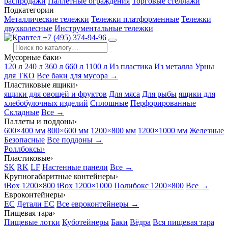
распродажи
Паллетные ограждения
Торговые стеллажи
Подкатегории
Металлические тележки
Тележки платформенные
Тележки
двухколесные
Инструментальные тележки
+7 (495) 374-94-96
Мусорные баки
›
120 л
240 л
360 л
660 л
1100 л
Из пластика
Из металла
Урны
для ТКО
Все баки для мусора →
Пластиковые ящики
›
ящики для овощей и фруктов
Для мяса
Для рыбы
ящики для
хлебобулочных изделий
Сплошные
Перфорированные
Складные
Все →
Паллеты и поддоны
›
600×400 мм
800×600 мм
1200×800 мм
1200×1000 мм
Железные
Безопасные
Все поддоны →
Роллбоксы
›
Пластиковые
›
SK
RK
LF
Настенные панели
Все →
Крупногабаритные контейнеры
›
iBox 1200×800
iBox 1200×1000
Полибокс 1200×800
Все →
Евроконтейнеры
›
EC
Детали EC
Все евроконтейнеры →
Пищевая тара
›
Пищевые лотки
Куботейнеры
Баки
Вёдра
Вся пищевая тара