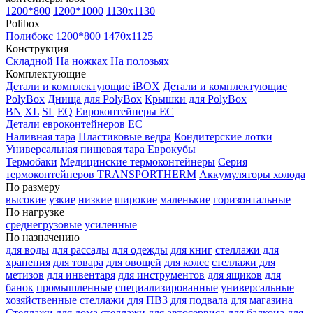
1200*800
1200*1000
1130x1130
Polibox
Полибокс 1200*800
1470х1125
Конструкция
Складной
На ножках
На полозьях
Комплектующие
Детали и комплектующие iBOX
Детали и комплектующие
PolyBox
Днища для PolyBox
Крышки для PolyBox
BN
XL
SL
EQ
Евроконтейнеры EC
Детали евроконтейнеров EC
Наливная тара
Пластиковые ведра
Кондитерские лотки
Универсальная пищевая тара
Еврокубы
Термобаки
Медицинские термоконтейнеры
Серия
термоконтейнеров TRANSPORTHERM
Аккумуляторы холода
По размеру
высокие
узкие
низкие
широкие
маленькие
горизонтальные
По нагрузке
среднегрузовые
усиленные
По назначению
для воды
для рассады
для одежды
для книг
стеллажи для
хранения
для товара
для овощей
для колес
стеллажи для
метизов
для инвентаря
для инструментов
для ящиков
для
банок
промышленные
специализированные
универсальные
хозяйственные
стеллажи для ПВЗ
для подвала
для магазина
Стеллажи для дома
стеллажи для автосервиса
для балкона
для