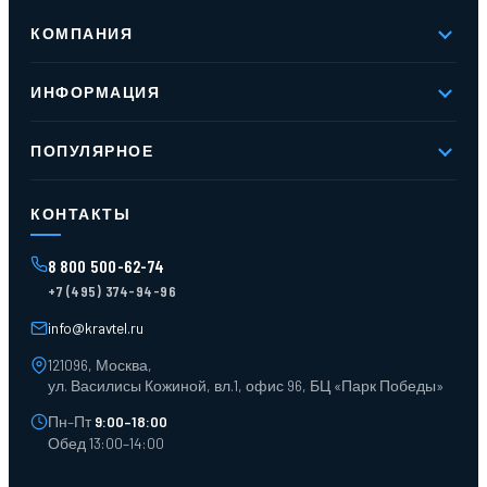
КОМПАНИЯ
О компании
ИНФОРМАЦИЯ
Реквизиты
Вакансии
Новое и хиты продаж
Контакты
ПОПУЛЯРНОЕ
Доставка и оплата
Оферта
Карта сайта
Стеллажи мезонинные
Контейнеры для отходов
КОНТАКТЫ
Поддоны
Ящики пластиковые
8 800 500-62-74
Тара пласт. и металл.
+7 (495) 374-94-96
Лотки пластиковые
Тележки для склада
info@kravtel.ru
121096, Москва,
ул. Василисы Кожиной, вл.1, офис 96, БЦ «Парк Победы»
Пн–Пт
9:00–18:00
Обед 13:00–14:00