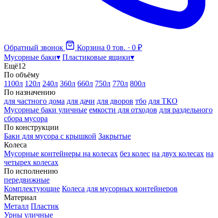
Обратный звонок
Корзина
0 тов. · 0 ₽
Мусорные баки
▾
Пластиковые ящики
▾
Ещё
12
По объёму
1100л
120л
240л
360л
660л
750л
770л
800л
По назначению
для частного дома
для дачи
для дворов
тбо
для ТКО
Мусорные баки уличные
емкости для отходов
для раздельного
сбора мусора
По конструкции
Баки для мусора с крышкой
Закрытые
Колеса
Мусорные контейнеры на колесах
без колес
на двух колесах
на
четырех колесах
По исполнению
передвижные
Комплектующие
Колеса для мусорных контейнеров
Материал
Металл
Пластик
Урны уличные