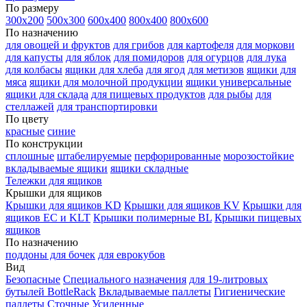
По размеру
300х200
500х300
600х400
800х400
800х600
По назначению
для овощей и фруктов
для грибов
для картофеля
для моркови
для капусты
для яблок
для помидоров
для огурцов
для лука
для колбасы
ящики для хлеба
для ягод
для метизов
ящики для
мяса
ящики для молочной продукции
ящики универсальные
ящики для склада
для пищевых продуктов
для рыбы
для
стеллажей
для транспортировки
По цвету
красные
синие
По конструкции
сплошные
штабелируемые
перфорированные
морозостойкие
вкладываемые ящики
ящики складные
Тележки для ящиков
Крышки для ящиков
Крышки для ящиков KD
Крышки для ящиков KV
Крышки для
ящиков EC и KLT
Крышки полимерные BL
Крышки пищевых
ящиков
По назначению
поддоны для бочек
для еврокубов
Вид
Безопасные
Специального назначения
для 19-литровых
бутылей BottleRack
Вкладываемые паллеты
Гигиенические
паллеты
Сточные
Усиленные