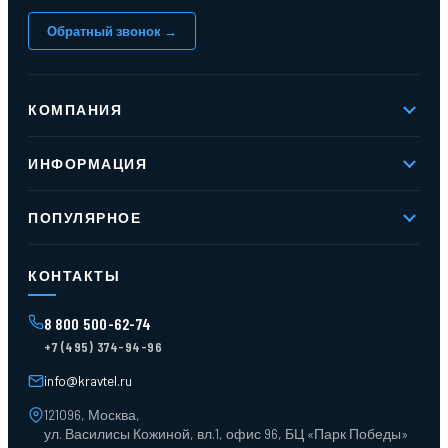
Обратный звонок →
КОМПАНИЯ
О компании
ИНФОРМАЦИЯ
Реквизиты
Вакансии
Новое и хиты продаж
Контакты
ПОПУЛЯРНОЕ
Доставка и оплата
Оферта
Карта сайта
Стеллажи мезонинные
Контейнеры для отходов
КОНТАКТЫ
Поддоны
Ящики пластиковые
8 800 500-62-74
Тара пласт. и металл.
+7 (495) 374-94-96
Лотки пластиковые
Тележки для склада
info@kravtel.ru
121096, Москва,
ул. Василисы Кожиной, вл.1, офис 96, БЦ «Парк Победы»