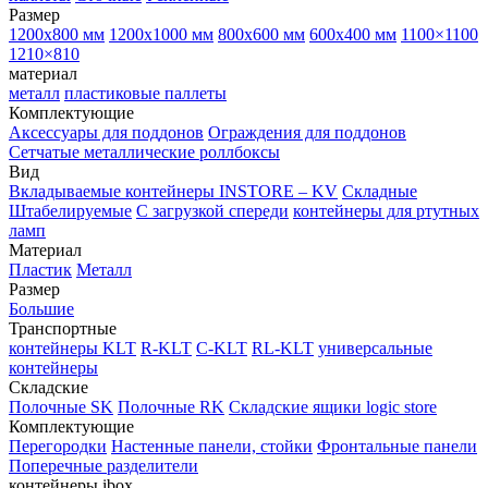
Размер
1200х800 мм
1200х1000 мм
800х600 мм
600х400 мм
1100×1100
1210×810
материал
металл
пластиковые паллеты
Комплектующие
Аксессуары для поддонов
Ограждения для поддонов
Сетчатые металлические роллбоксы
Вид
Вкладываемые контейнеры INSTORE – KV
Складные
Штабелируемые
С загрузкой спереди
контейнеры для ртутных
ламп
Материал
Пластик
Металл
Размер
Большие
Транспортные
контейнеры KLT
R-KLT
C-KLT
RL-KLT
универсальные
контейнеры
Складские
Полочные SK
Полочные RK
Складские ящики logic store
Комплектующие
Перегородки
Настенные панели, стойки
Фронтальные панели
Поперечные разделители
контейнеры ibox