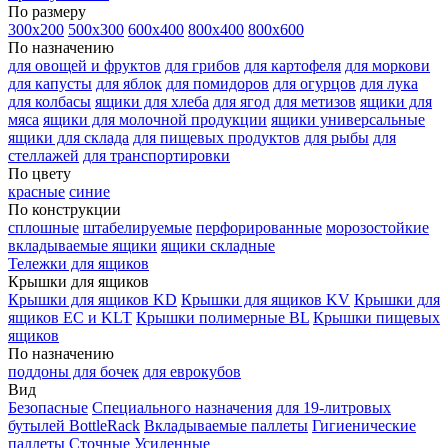
По размеру
300х200
500х300
600х400
800х400
800х600
По назначению
для овощей и фруктов
для грибов
для картофеля
для моркови
для капусты
для яблок
для помидоров
для огурцов
для лука
для колбасы
ящики для хлеба
для ягод
для метизов
ящики для
мяса
ящики для молочной продукции
ящики универсальные
ящики для склада
для пищевых продуктов
для рыбы
для
стеллажей
для транспортировки
По цвету
красные
синие
По конструкции
сплошные
штабелируемые
перфорированные
морозостойкие
вкладываемые ящики
ящики складные
Тележки для ящиков
Крышки для ящиков
Крышки для ящиков KD
Крышки для ящиков KV
Крышки для
ящиков EC и KLT
Крышки полимерные BL
Крышки пищевых
ящиков
По назначению
поддоны для бочек
для еврокубов
Вид
Безопасные
Специального назначения
для 19-литровых
бутылей BottleRack
Вкладываемые паллеты
Гигиенические
паллеты
Сточные
Усиленные