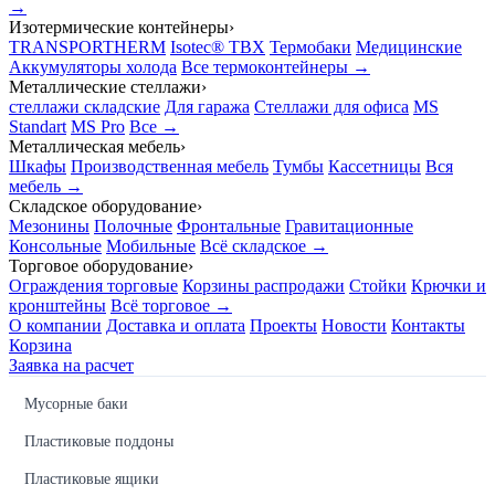
→
Изотермические контейнеры
›
TRANSPORTHERM
Isotec® TBX
Термобаки
Медицинские
Аккумуляторы холода
Все термоконтейнеры →
Металлические стеллажи
›
стеллажи складские
Для гаража
Стеллажи для офиса
MS
Standart
MS Pro
Все →
Металлическая мебель
›
Шкафы
Производственная мебель
Тумбы
Кассетницы
Вся
мебель →
Складское оборудование
›
Мезонины
Полочные
Фронтальные
Гравитационные
Консольные
Мобильные
Всё складское →
Торговое оборудование
›
Ограждения торговые
Корзины распродажи
Стойки
Крючки и
кронштейны
Всё торговое →
О компании
Доставка и оплата
Проекты
Новости
Контакты
Корзина
Заявка на расчет
Мусорные баки
Пластиковые поддоны
Пластиковые ящики