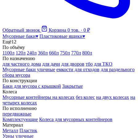
Обратный звонок
Корзина
0 тов. · 0 ₽
Мусорные баки
▾
Пластиковые ящики
▾
Ещё
12
По объёму
1100л
120л
240л
360л
660л
750л
770л
800л
По назначению
для частного дома
для дачи
для дворов
тбо
для ТКО
Мусорные баки уличные
емкости для отходов
для раздельного
сбора мусора
По конструкции
Баки для мусора с крышкой
Закрытые
Колеса
Мусорные контейнеры на колесах
без колес
на двух колесах
на
четырех колесах
По исполнению
передвижные
Комплектующие
Колеса для мусорных контейнеров
Материал
Металл
Пластик
Урны уличные