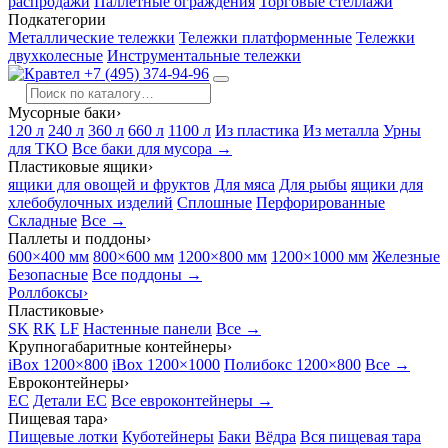
распродажи
Паллетные ограждения
Торговые стеллажи
Подкатегории
Металлические тележки
Тележки платформенные
Тележки
двухколесные
Инструментальные тележки
+7 (495) 374-94-96
Мусорные баки
›
120 л
240 л
360 л
660 л
1100 л
Из пластика
Из металла
Урны
для ТКО
Все баки для мусора →
Пластиковые ящики
›
ящики для овощей и фруктов
Для мяса
Для рыбы
ящики для
хлебобулочных изделий
Сплошные
Перфорированные
Складные
Все →
Паллеты и поддоны
›
600×400 мм
800×600 мм
1200×800 мм
1200×1000 мм
Железные
Безопасные
Все поддоны →
Роллбоксы
›
Пластиковые
›
SK
RK
LF
Настенные панели
Все →
Крупногабаритные контейнеры
›
iBox 1200×800
iBox 1200×1000
Полибокс 1200×800
Все →
Евроконтейнеры
›
EC
Детали EC
Все евроконтейнеры →
Пищевая тара
›
Пищевые лотки
Куботейнеры
Баки
Вёдра
Вся пищевая тара