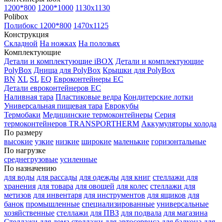
1200*800
1200*1000
1130x1130
Polibox
Полибокс 1200*800
1470х1125
Конструкция
Складной
На ножках
На полозьях
Комплектующие
Детали и комплектующие iBOX
Детали и комплектующие
PolyBox
Днища для PolyBox
Крышки для PolyBox
BN
XL
SL
EQ
Евроконтейнеры EC
Детали евроконтейнеров EC
Наливная тара
Пластиковые ведра
Кондитерские лотки
Универсальная пищевая тара
Еврокубы
Термобаки
Медицинские термоконтейнеры
Серия
термоконтейнеров TRANSPORTHERM
Аккумуляторы холода
По размеру
высокие
узкие
низкие
широкие
маленькие
горизонтальные
По нагрузке
среднегрузовые
усиленные
По назначению
для воды
для рассады
для одежды
для книг
стеллажи для
хранения
для товара
для овощей
для колес
стеллажи для
метизов
для инвентаря
для инструментов
для ящиков
для
банок
промышленные
специализированные
универсальные
хозяйственные
стеллажи для ПВЗ
для подвала
для магазина
Стеллажи для дома
стеллажи для автосервиса
для балкона
для