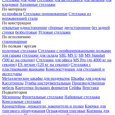
кладовки
Архивные стеллажи
По материалу
из профиля
Стеллажи оцинкованные
Стеллажи из
нержавеющей стали
По конструкции
открытые
односторонние
сборные
двухсторонние
без задней
стенки
безболтовые
Угловые стеллажи
По исполнению
стационарные
По полкам / ярусам
полочные стеллажи
Стеллажи с перфорированными полками
для гаража
стеллажи для склада
SBL
MS U
SB
MS Standart
(500 кг на секцию)
Стеллажи для офиса
MS Pro (до 4000 кг на
секцию)
ES легкие (120 кг на секцию)
Стеллажи с
пластиковыми ящиками
Комплектующие для стеллажей и
аксессуары
Металлические шкафы для раздевалок
Шкафы для одежды
Кассетницы
Тумбы инструментальные
Производственная
мебель
Картотеки больших форматов
Сейфы
Верстаки
Подкатегории
Мезонины
Фронтальные стеллажи
Набивные стеллажи
Консольные стеллажи
Кронштейны, держатели, накопители и полки
Крючки для
торгового оборудования
Ограждения торговые
Корзины для