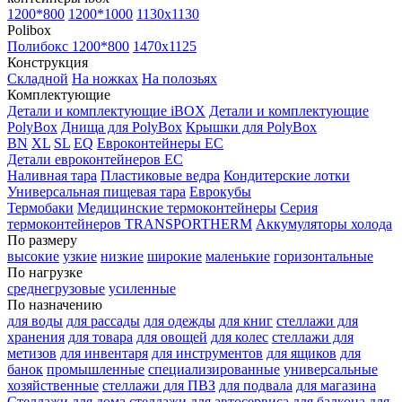
1200*800
1200*1000
1130x1130
Polibox
Полибокс 1200*800
1470х1125
Конструкция
Складной
На ножках
На полозьях
Комплектующие
Детали и комплектующие iBOX
Детали и комплектующие
PolyBox
Днища для PolyBox
Крышки для PolyBox
BN
XL
SL
EQ
Евроконтейнеры EC
Детали евроконтейнеров EC
Наливная тара
Пластиковые ведра
Кондитерские лотки
Универсальная пищевая тара
Еврокубы
Термобаки
Медицинские термоконтейнеры
Серия
термоконтейнеров TRANSPORTHERM
Аккумуляторы холода
По размеру
высокие
узкие
низкие
широкие
маленькие
горизонтальные
По нагрузке
среднегрузовые
усиленные
По назначению
для воды
для рассады
для одежды
для книг
стеллажи для
хранения
для товара
для овощей
для колес
стеллажи для
метизов
для инвентаря
для инструментов
для ящиков
для
банок
промышленные
специализированные
универсальные
хозяйственные
стеллажи для ПВЗ
для подвала
для магазина
Стеллажи для дома
стеллажи для автосервиса
для балкона
для