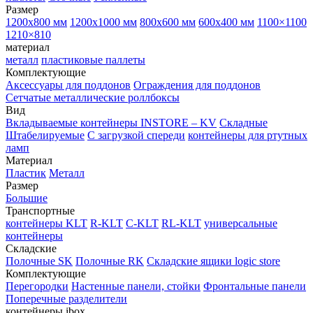
Размер
1200х800 мм
1200х1000 мм
800х600 мм
600х400 мм
1100×1100
1210×810
материал
металл
пластиковые паллеты
Комплектующие
Аксессуары для поддонов
Ограждения для поддонов
Сетчатые металлические роллбоксы
Вид
Вкладываемые контейнеры INSTORE – KV
Складные
Штабелируемые
С загрузкой спереди
контейнеры для ртутных
ламп
Материал
Пластик
Металл
Размер
Большие
Транспортные
контейнеры KLT
R-KLT
C-KLT
RL-KLT
универсальные
контейнеры
Складские
Полочные SK
Полочные RK
Складские ящики logic store
Комплектующие
Перегородки
Настенные панели, стойки
Фронтальные панели
Поперечные разделители
контейнеры ibox