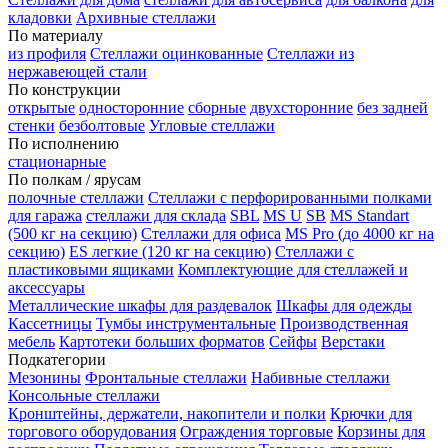
кладовки
Архивные стеллажи
По материалу
из профиля
Стеллажи оцинкованные
Стеллажи из
нержавеющей стали
По конструкции
открытые
односторонние
сборные
двухсторонние
без задней
стенки
безболтовые
Угловые стеллажи
По исполнению
стационарные
По полкам / ярусам
полочные стеллажи
Стеллажи с перфорированными полками
для гаража
стеллажи для склада
SBL
MS U
SB
MS Standart
(500 кг на секцию)
Стеллажи для офиса
MS Pro (до 4000 кг на
секцию)
ES легкие (120 кг на секцию)
Стеллажи с
пластиковыми ящиками
Комплектующие для стеллажей и
аксессуары
Металлические шкафы для раздевалок
Шкафы для одежды
Кассетницы
Тумбы инструментальные
Производственная
мебель
Картотеки больших форматов
Сейфы
Верстаки
Подкатегории
Мезонины
Фронтальные стеллажи
Набивные стеллажи
Консольные стеллажи
Кронштейны, держатели, накопители и полки
Крючки для
торгового оборудования
Ограждения торговые
Корзины для