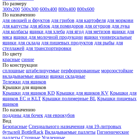
По размеру
300х200
500х300
600х400
800х400
800х600
По назначению
для овощей и фруктов
для грибов
для картофеля
для моркови
для капусты
для яблок
для помидоров
для огурцов
для лука
для колбасы
ящики для хлеба
для ягод
для метизов
ящики для
мяса
ящики для молочной продукции
ящики универсальные
ящики для склада
для пищевых продуктов
для рыбы
для
стеллажей
для транспортировки
По цвету
красные
синие
По конструкции
сплошные
штабелируемые
перфорированные
морозостойкие
вкладываемые ящики
ящики складные
Тележки для ящиков
Крышки для ящиков
Крышки для ящиков KD
Крышки для ящиков KV
Крышки для
ящиков EC и KLT
Крышки полимерные BL
Крышки пищевых
ящиков
По назначению
поддоны для бочек
для еврокубов
Вид
Безопасные
Специального назначения
для 19-литровых
бутылей BottleRack
Вкладываемые паллеты
Гигиенические
паллеты
Сточные
Усиленные