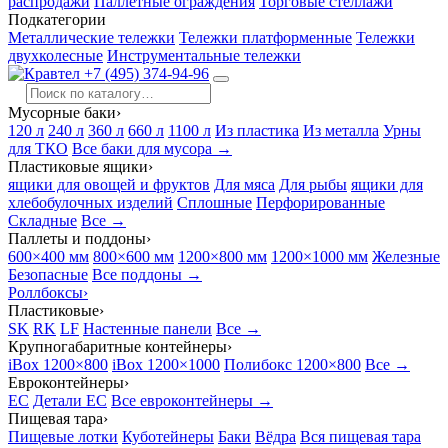
распродажи
Паллетные ограждения
Торговые стеллажи
Подкатегории
Металлические тележки
Тележки платформенные
Тележки
двухколесные
Инструментальные тележки
+7 (495) 374-94-96
Мусорные баки
›
120 л
240 л
360 л
660 л
1100 л
Из пластика
Из металла
Урны
для ТКО
Все баки для мусора →
Пластиковые ящики
›
ящики для овощей и фруктов
Для мяса
Для рыбы
ящики для
хлебобулочных изделий
Сплошные
Перфорированные
Складные
Все →
Паллеты и поддоны
›
600×400 мм
800×600 мм
1200×800 мм
1200×1000 мм
Железные
Безопасные
Все поддоны →
Роллбоксы
›
Пластиковые
›
SK
RK
LF
Настенные панели
Все →
Крупногабаритные контейнеры
›
iBox 1200×800
iBox 1200×1000
Полибокс 1200×800
Все →
Евроконтейнеры
›
EC
Детали EC
Все евроконтейнеры →
Пищевая тара
›
Пищевые лотки
Куботейнеры
Баки
Вёдра
Вся пищевая тара