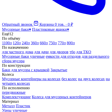
Обратный звонок
Корзина
0 тов. · 0 ₽
Мусорные баки
▾
Пластиковые ящики
▾
Ещё
12
По объёму
1100л
120л
240л
360л
660л
750л
770л
800л
По назначению
для частного дома
для дачи
для дворов
тбо
для ТКО
Мусорные баки уличные
емкости для отходов
для раздельного
сбора мусора
По конструкции
Баки для мусора с крышкой
Закрытые
Колеса
Мусорные контейнеры на колесах
без колес
на двух колесах
на
четырех колесах
По исполнению
передвижные
Комплектующие
Колеса для мусорных контейнеров
Материал
Металл
Пластик
Урны уличные