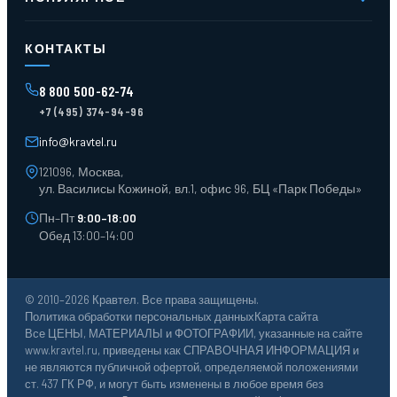
Доставка и оплата
Оферта
Карта сайта
Стеллажи мезонинные
Контейнеры для отходов
КОНТАКТЫ
Поддоны
Ящики пластиковые
8 800 500-62-74
Тара пласт. и металл.
+7 (495) 374-94-96
Лотки пластиковые
Тележки для склада
info@kravtel.ru
121096, Москва,
ул. Василисы Кожиной, вл.1, офис 96, БЦ «Парк Победы»
Пн–Пт
9:00–18:00
Обед 13:00–14:00
© 2010–2026 Кравтел. Все права защищены.
Политика обработки персональных данных
Карта сайта
Все ЦЕНЫ, МАТЕРИАЛЫ и ФОТОГРАФИИ, указанные на сайте
www.kravtel.ru, приведены как СПРАВОЧНАЯ ИНФОРМАЦИЯ и
не являются публичной офертой, определяемой положениями
ст. 437 ГК РФ, и могут быть изменены в любое время без