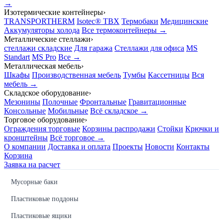
→
Изотермические контейнеры
›
TRANSPORTHERM
Isotec® TBX
Термобаки
Медицинские
Аккумуляторы холода
Все термоконтейнеры →
Металлические стеллажи
›
стеллажи складские
Для гаража
Стеллажи для офиса
MS
Standart
MS Pro
Все →
Металлическая мебель
›
Шкафы
Производственная мебель
Тумбы
Кассетницы
Вся
мебель →
Складское оборудование
›
Мезонины
Полочные
Фронтальные
Гравитационные
Консольные
Мобильные
Всё складское →
Торговое оборудование
›
Ограждения торговые
Корзины распродажи
Стойки
Крючки и
кронштейны
Всё торговое →
О компании
Доставка и оплата
Проекты
Новости
Контакты
Корзина
Заявка на расчет
Мусорные баки
Пластиковые поддоны
Пластиковые ящики