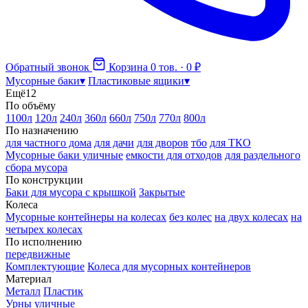
Обратный звонок
Корзина
0 тов. · 0 ₽
Мусорные баки
▾
Пластиковые ящики
▾
Ещё
12
По объёму
1100л
120л
240л
360л
660л
750л
770л
800л
По назначению
для частного дома
для дачи
для дворов
тбо
для ТКО
Мусорные баки уличные
емкости для отходов
для раздельного
сбора мусора
По конструкции
Баки для мусора с крышкой
Закрытые
Колеса
Мусорные контейнеры на колесах
без колес
на двух колесах
на
четырех колесах
По исполнению
передвижные
Комплектующие
Колеса для мусорных контейнеров
Материал
Металл
Пластик
Урны уличные