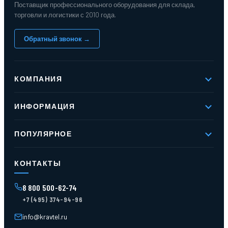
Поставщик профессионального оборудования для склада,
торговли и логистики с 2010 года.
Обратный звонок →
КОМПАНИЯ
О компании
ИНФОРМАЦИЯ
Реквизиты
Вакансии
Новое и хиты продаж
Контакты
ПОПУЛЯРНОЕ
Доставка и оплата
Оферта
Карта сайта
Стеллажи мезонинные
Контейнеры для отходов
КОНТАКТЫ
Поддоны
Ящики пластиковые
8 800 500-62-74
Тара пласт. и металл.
+7 (495) 374-94-96
Лотки пластиковые
Тележки для склада
info@kravtel.ru