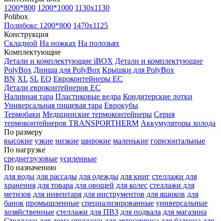
1200*800
1200*1000
1130x1130
Polibox
Полибокс 1200*800
1470х1125
Конструкция
Складной
На ножках
На полозьях
Комплектующие
Детали и комплектующие iBOX
Детали и комплектующие
PolyBox
Днища для PolyBox
Крышки для PolyBox
BN
XL
SL
EQ
Евроконтейнеры EC
Детали евроконтейнеров EC
Наливная тара
Пластиковые ведра
Кондитерские лотки
Универсальная пищевая тара
Еврокубы
Термобаки
Медицинские термоконтейнеры
Серия
термоконтейнеров TRANSPORTHERM
Аккумуляторы холода
По размеру
высокие
узкие
низкие
широкие
маленькие
горизонтальные
По нагрузке
среднегрузовые
усиленные
По назначению
для воды
для рассады
для одежды
для книг
стеллажи для
хранения
для товара
для овощей
для колес
стеллажи для
метизов
для инвентаря
для инструментов
для ящиков
для
банок
промышленные
специализированные
универсальные
хозяйственные
стеллажи для ПВЗ
для подвала
для магазина
Стеллажи для дома
стеллажи для автосервиса
для балкона
для