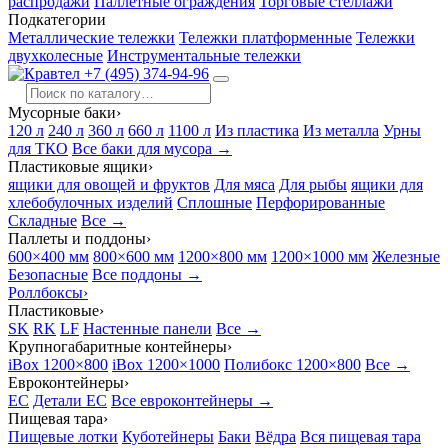
распродажи
Паллетные ограждения
Торговые стеллажи
Подкатегории
Металлические тележки
Тележки платформенные
Тележки
двухколесные
Инструментальные тележки
+7 (495) 374-94-96
Мусорные баки
›
120 л
240 л
360 л
660 л
1100 л
Из пластика
Из металла
Урны
для ТКО
Все баки для мусора →
Пластиковые ящики
›
ящики для овощей и фруктов
Для мяса
Для рыбы
ящики для
хлебобулочных изделий
Сплошные
Перфорированные
Складные
Все →
Паллеты и поддоны
›
600×400 мм
800×600 мм
1200×800 мм
1200×1000 мм
Железные
Безопасные
Все поддоны →
Роллбоксы
›
Пластиковые
›
SK
RK
LF
Настенные панели
Все →
Крупногабаритные контейнеры
›
iBox 1200×800
iBox 1200×1000
Полибокс 1200×800
Все →
Евроконтейнеры
›
EC
Детали EC
Все евроконтейнеры →
Пищевая тара
›
Пищевые лотки
Куботейнеры
Баки
Вёдра
Вся пищевая тара