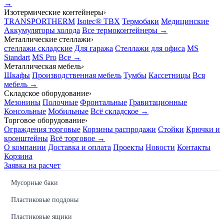
→
Изотермические контейнеры
›
TRANSPORTHERM
Isotec® TBX
Термобаки
Медицинские
Аккумуляторы холода
Все термоконтейнеры →
Металлические стеллажи
›
стеллажи складские
Для гаража
Стеллажи для офиса
MS
Standart
MS Pro
Все →
Металлическая мебель
›
Шкафы
Производственная мебель
Тумбы
Кассетницы
Вся
мебель →
Складское оборудование
›
Мезонины
Полочные
Фронтальные
Гравитационные
Консольные
Мобильные
Всё складское →
Торговое оборудование
›
Ограждения торговые
Корзины распродажи
Стойки
Крючки и
кронштейны
Всё торговое →
О компании
Доставка и оплата
Проекты
Новости
Контакты
Корзина
Заявка на расчет
Мусорные баки
Пластиковые поддоны
Пластиковые ящики