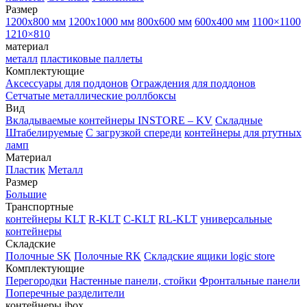
Размер
1200х800 мм
1200х1000 мм
800х600 мм
600х400 мм
1100×1100
1210×810
материал
металл
пластиковые паллеты
Комплектующие
Аксессуары для поддонов
Ограждения для поддонов
Сетчатые металлические роллбоксы
Вид
Вкладываемые контейнеры INSTORE – KV
Складные
Штабелируемые
С загрузкой спереди
контейнеры для ртутных
ламп
Материал
Пластик
Металл
Размер
Большие
Транспортные
контейнеры KLT
R-KLT
C-KLT
RL-KLT
универсальные
контейнеры
Складские
Полочные SK
Полочные RK
Складские ящики logic store
Комплектующие
Перегородки
Настенные панели, стойки
Фронтальные панели
Поперечные разделители
контейнеры ibox