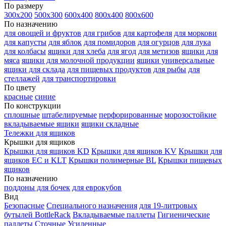
По размеру
300х200
500х300
600х400
800х400
800х600
По назначению
для овощей и фруктов
для грибов
для картофеля
для моркови
для капусты
для яблок
для помидоров
для огурцов
для лука
для колбасы
ящики для хлеба
для ягод
для метизов
ящики для
мяса
ящики для молочной продукции
ящики универсальные
ящики для склада
для пищевых продуктов
для рыбы
для
стеллажей
для транспортировки
По цвету
красные
синие
По конструкции
сплошные
штабелируемые
перфорированные
морозостойкие
вкладываемые ящики
ящики складные
Тележки для ящиков
Крышки для ящиков
Крышки для ящиков KD
Крышки для ящиков KV
Крышки для
ящиков EC и KLT
Крышки полимерные BL
Крышки пищевых
ящиков
По назначению
поддоны для бочек
для еврокубов
Вид
Безопасные
Специального назначения
для 19-литровых
бутылей BottleRack
Вкладываемые паллеты
Гигиенические
паллеты
Сточные
Усиленные