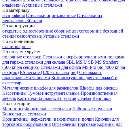
кладовки
Архивные стеллажи
По материалу
из профиля
Стеллажи оцинкованные
Стеллажи из
нержавеющей стали
По конструкции
открытые
односторонние
сборные
двухсторонние
без задней
стенки
безболтовые
Угловые стеллажи
По исполнению
стационарные
По полкам / ярусам
полочные стеллажи
Стеллажи с перфорированными полками
для гаража
стеллажи для склада
SBL
MS U
SB
MS Standart
(500 кг на секцию)
Стеллажи для офиса
MS Pro (до 4000 кг на
секцию)
ES легкие (120 кг на секцию)
Стеллажи с
пластиковыми ящиками
Комплектующие для стеллажей и
аксессуары
Металлические шкафы для раздевалок
Шкафы для одежды
Кассетницы
Тумбы инструментальные
Производственная
мебель
Картотеки больших форматов
Сейфы
Верстаки
Подкатегории
Мезонины
Фронтальные стеллажи
Набивные стеллажи
Консольные стеллажи
Кронштейны, держатели, накопители и полки
Крючки для
торгового оборудования
Ограждения торговые
Корзины для