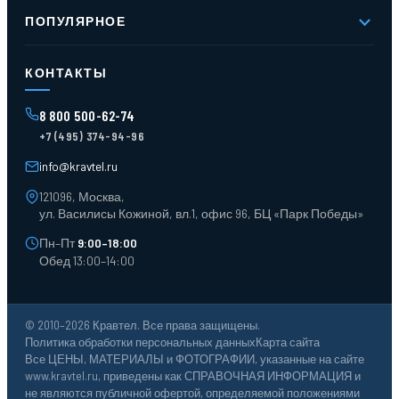
Новое и хиты продаж
Контакты
ПОПУЛЯРНОЕ
Доставка и оплата
Оферта
Карта сайта
Стеллажи мезонинные
Контейнеры для отходов
КОНТАКТЫ
Поддоны
Ящики пластиковые
8 800 500-62-74
Тара пласт. и металл.
+7 (495) 374-94-96
Лотки пластиковые
Тележки для склада
info@kravtel.ru
121096, Москва,
ул. Василисы Кожиной, вл.1, офис 96, БЦ «Парк Победы»
Пн–Пт
9:00–18:00
Обед 13:00–14:00
© 2010–2026 Кравтел. Все права защищены.
Политика обработки персональных данных
Карта сайта
Все ЦЕНЫ, МАТЕРИАЛЫ и ФОТОГРАФИИ, указанные на сайте
www.kravtel.ru, приведены как СПРАВОЧНАЯ ИНФОРМАЦИЯ и
не являются публичной офертой, определяемой положениями