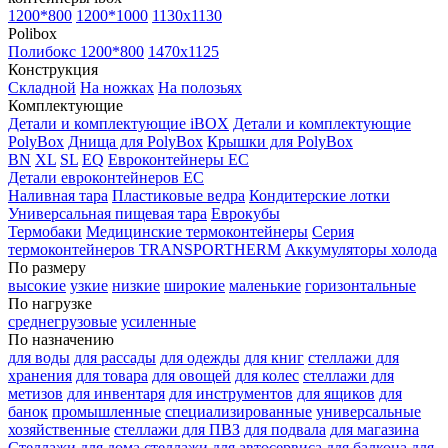
1200*800
1200*1000
1130x1130
Polibox
Полибокс 1200*800
1470х1125
Конструкция
Складной
На ножках
На полозьях
Комплектующие
Детали и комплектующие iBOX
Детали и комплектующие
PolyBox
Днища для PolyBox
Крышки для PolyBox
BN
XL
SL
EQ
Евроконтейнеры EC
Детали евроконтейнеров EC
Наливная тара
Пластиковые ведра
Кондитерские лотки
Универсальная пищевая тара
Еврокубы
Термобаки
Медицинские термоконтейнеры
Серия
термоконтейнеров TRANSPORTHERM
Аккумуляторы холода
По размеру
высокие
узкие
низкие
широкие
маленькие
горизонтальные
По нагрузке
среднегрузовые
усиленные
По назначению
для воды
для рассады
для одежды
для книг
стеллажи для
хранения
для товара
для овощей
для колес
стеллажи для
метизов
для инвентаря
для инструментов
для ящиков
для
банок
промышленные
специализированные
универсальные
хозяйственные
стеллажи для ПВЗ
для подвала
для магазина
Стеллажи для дома
стеллажи для автосервиса
для балкона
для