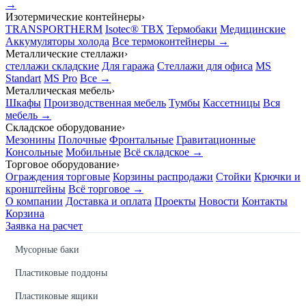
→
Изотермические контейнеры
›
TRANSPORTHERM
Isotec® TBX
Термобаки
Медицинские
Аккумуляторы холода
Все термоконтейнеры →
Металлические стеллажи
›
стеллажи складские
Для гаража
Стеллажи для офиса
MS
Standart
MS Pro
Все →
Металлическая мебель
›
Шкафы
Производственная мебель
Тумбы
Кассетницы
Вся
мебель →
Складское оборудование
›
Мезонины
Полочные
Фронтальные
Гравитационные
Консольные
Мобильные
Всё складское →
Торговое оборудование
›
Ограждения торговые
Корзины распродажи
Стойки
Крючки и
кронштейны
Всё торговое →
О компании
Доставка и оплата
Проекты
Новости
Контакты
Корзина
Заявка на расчет
Мусорные баки
Пластиковые поддоны
Пластиковые ящики