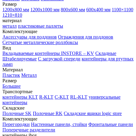
Размер
1200х800 мм
1200х1000 мм
800х600 мм
600х400 мм
1100×1100
1210×810
материал
металл
пластиковые паллеты
Комплектующие
Аксессуары для поддонов
Ограждения для поддонов
Сетчатые металлические роллбоксы
Вид
Вкладываемые контейнеры INSTORE – KV
Складные
Штабелируемые
С загрузкой спереди
контейнеры для ртутных
ламп
Материал
Пластик
Металл
Размер
Большие
Транспортные
контейнеры KLT
R-KLT
C-KLT
RL-KLT
универсальные
контейнеры
Складские
Полочные SK
Полочные RK
Складские ящики logic store
Комплектующие
Перегородки
Настенные панели, стойки
Фронтальные панели
Поперечные разделители
контейнеры ibox