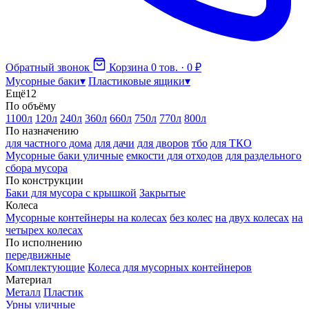
Обратный звонок
Корзина
0 тов. · 0 ₽
Мусорные баки
▾
Пластиковые ящики
▾
Ещё
12
По объёму
1100л
120л
240л
360л
660л
750л
770л
800л
По назначению
для частного дома
для дачи
для дворов
тбо
для ТКО
Мусорные баки уличные
емкости для отходов
для раздельного
сбора мусора
По конструкции
Баки для мусора с крышкой
Закрытые
Колеса
Мусорные контейнеры на колесах
без колес
на двух колесах
на
четырех колесах
По исполнению
передвижные
Комплектующие
Колеса для мусорных контейнеров
Материал
Металл
Пластик
Урны уличные