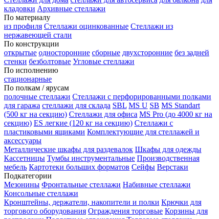
кладовки
Архивные стеллажи
По материалу
из профиля
Стеллажи оцинкованные
Стеллажи из
нержавеющей стали
По конструкции
открытые
односторонние
сборные
двухсторонние
без задней
стенки
безболтовые
Угловые стеллажи
По исполнению
стационарные
По полкам / ярусам
полочные стеллажи
Стеллажи с перфорированными полками
для гаража
стеллажи для склада
SBL
MS U
SB
MS Standart
(500 кг на секцию)
Стеллажи для офиса
MS Pro (до 4000 кг на
секцию)
ES легкие (120 кг на секцию)
Стеллажи с
пластиковыми ящиками
Комплектующие для стеллажей и
аксессуары
Металлические шкафы для раздевалок
Шкафы для одежды
Кассетницы
Тумбы инструментальные
Производственная
мебель
Картотеки больших форматов
Сейфы
Верстаки
Подкатегории
Мезонины
Фронтальные стеллажи
Набивные стеллажи
Консольные стеллажи
Кронштейны, держатели, накопители и полки
Крючки для
торгового оборудования
Ограждения торговые
Корзины для