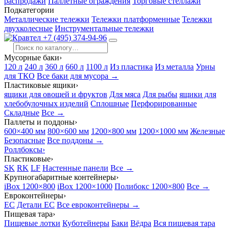
распродажи
Паллетные ограждения
Торговые стеллажи
Подкатегории
Металлические тележки
Тележки платформенные
Тележки
двухколесные
Инструментальные тележки
+7 (495) 374-94-96
Мусорные баки
›
120 л
240 л
360 л
660 л
1100 л
Из пластика
Из металла
Урны
для ТКО
Все баки для мусора →
Пластиковые ящики
›
ящики для овощей и фруктов
Для мяса
Для рыбы
ящики для
хлебобулочных изделий
Сплошные
Перфорированные
Складные
Все →
Паллеты и поддоны
›
600×400 мм
800×600 мм
1200×800 мм
1200×1000 мм
Железные
Безопасные
Все поддоны →
Роллбоксы
›
Пластиковые
›
SK
RK
LF
Настенные панели
Все →
Крупногабаритные контейнеры
›
iBox 1200×800
iBox 1200×1000
Полибокс 1200×800
Все →
Евроконтейнеры
›
EC
Детали EC
Все евроконтейнеры →
Пищевая тара
›
Пищевые лотки
Куботейнеры
Баки
Вёдра
Вся пищевая тара