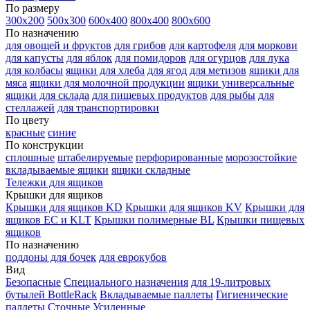
По размеру
300х200
500х300
600х400
800х400
800х600
По назначению
для овощей и фруктов
для грибов
для картофеля
для моркови
для капусты
для яблок
для помидоров
для огурцов
для лука
для колбасы
ящики для хлеба
для ягод
для метизов
ящики для
мяса
ящики для молочной продукции
ящики универсальные
ящики для склада
для пищевых продуктов
для рыбы
для
стеллажей
для транспортировки
По цвету
красные
синие
По конструкции
сплошные
штабелируемые
перфорированные
морозостойкие
вкладываемые ящики
ящики складные
Тележки для ящиков
Крышки для ящиков
Крышки для ящиков KD
Крышки для ящиков KV
Крышки для
ящиков EC и KLT
Крышки полимерные BL
Крышки пищевых
ящиков
По назначению
поддоны для бочек
для еврокубов
Вид
Безопасные
Специального назначения
для 19-литровых
бутылей BottleRack
Вкладываемые паллеты
Гигиенические
паллеты
Сточные
Усиленные