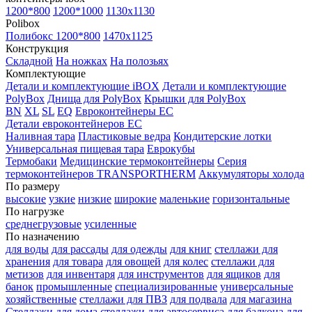
1200*800
1200*1000
1130x1130
Polibox
Полибокс 1200*800
1470х1125
Конструкция
Складной
На ножках
На полозьях
Комплектующие
Детали и комплектующие iBOX
Детали и комплектующие
PolyBox
Днища для PolyBox
Крышки для PolyBox
BN
XL
SL
EQ
Евроконтейнеры EC
Детали евроконтейнеров EC
Наливная тара
Пластиковые ведра
Кондитерские лотки
Универсальная пищевая тара
Еврокубы
Термобаки
Медицинские термоконтейнеры
Серия
термоконтейнеров TRANSPORTHERM
Аккумуляторы холода
По размеру
высокие
узкие
низкие
широкие
маленькие
горизонтальные
По нагрузке
среднегрузовые
усиленные
По назначению
для воды
для рассады
для одежды
для книг
стеллажи для
хранения
для товара
для овощей
для колес
стеллажи для
метизов
для инвентаря
для инструментов
для ящиков
для
банок
промышленные
специализированные
универсальные
хозяйственные
стеллажи для ПВЗ
для подвала
для магазина
Стеллажи для дома
стеллажи для автосервиса
для балкона
для