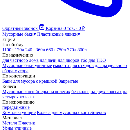
Обратный звонок
Корзина
0 тов. · 0 ₽
Мусорные баки
▾
Пластиковые ящики
▾
Ещё
12
По объёму
1100л
120л
240л
360л
660л
750л
770л
800л
По назначению
для частного дома
для дачи
для дворов
тбо
для ТКО
Мусорные баки уличные
емкости для отходов
для раздельного
сбора мусора
По конструкции
Баки для мусора с крышкой
Закрытые
Колеса
Мусорные контейнеры на колесах
без колес
на двух колесах
на
четырех колесах
По исполнению
передвижные
Комплектующие
Колеса для мусорных контейнеров
Материал
Металл
Пластик
Урны уличные