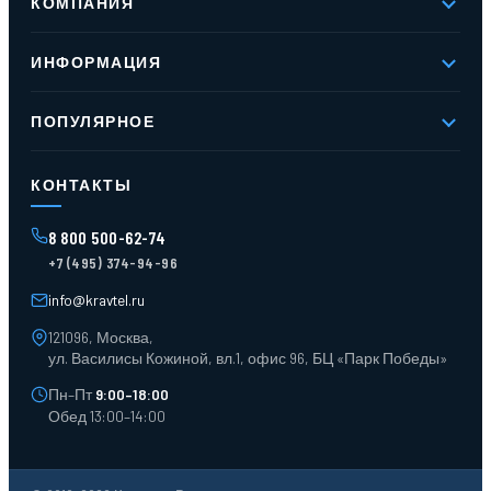
КОМПАНИЯ
О компании
ИНФОРМАЦИЯ
Реквизиты
Вакансии
Новое и хиты продаж
Контакты
ПОПУЛЯРНОЕ
Доставка и оплата
Оферта
Карта сайта
Стеллажи мезонинные
Контейнеры для отходов
КОНТАКТЫ
Поддоны
Ящики пластиковые
8 800 500-62-74
Тара пласт. и металл.
+7 (495) 374-94-96
Лотки пластиковые
Тележки для склада
info@kravtel.ru
121096, Москва,
ул. Василисы Кожиной, вл.1, офис 96, БЦ «Парк Победы»
Пн–Пт
9:00–18:00
Обед 13:00–14:00