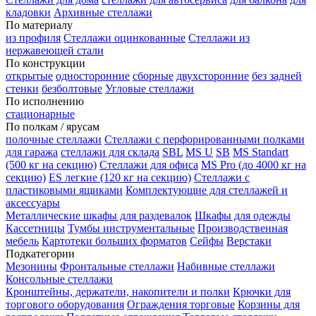
кладовки
Архивные стеллажи
По материалу
из профиля
Стеллажи оцинкованные
Стеллажи из
нержавеющей стали
По конструкции
открытые
односторонние
сборные
двухсторонние
без задней
стенки
безболтовые
Угловые стеллажи
По исполнению
стационарные
По полкам / ярусам
полочные стеллажи
Стеллажи с перфорированными полками
для гаража
стеллажи для склада
SBL
MS U
SB
MS Standart
(500 кг на секцию)
Стеллажи для офиса
MS Pro (до 4000 кг на
секцию)
ES легкие (120 кг на секцию)
Стеллажи с
пластиковыми ящиками
Комплектующие для стеллажей и
аксессуары
Металлические шкафы для раздевалок
Шкафы для одежды
Кассетницы
Тумбы инструментальные
Производственная
мебель
Картотеки больших форматов
Сейфы
Верстаки
Подкатегории
Мезонины
Фронтальные стеллажи
Набивные стеллажи
Консольные стеллажи
Кронштейны, держатели, накопители и полки
Крючки для
торгового оборудования
Ограждения торговые
Корзины для