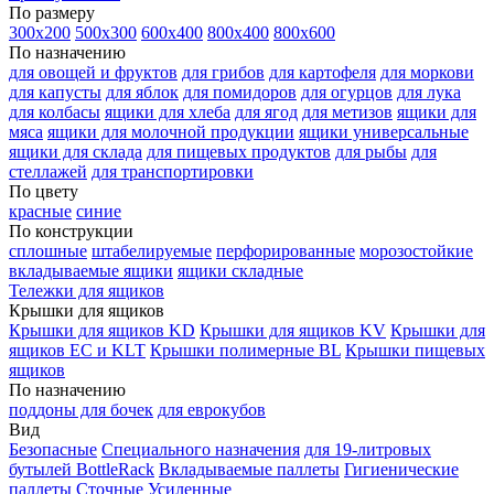
По размеру
300х200
500х300
600х400
800х400
800х600
По назначению
для овощей и фруктов
для грибов
для картофеля
для моркови
для капусты
для яблок
для помидоров
для огурцов
для лука
для колбасы
ящики для хлеба
для ягод
для метизов
ящики для
мяса
ящики для молочной продукции
ящики универсальные
ящики для склада
для пищевых продуктов
для рыбы
для
стеллажей
для транспортировки
По цвету
красные
синие
По конструкции
сплошные
штабелируемые
перфорированные
морозостойкие
вкладываемые ящики
ящики складные
Тележки для ящиков
Крышки для ящиков
Крышки для ящиков KD
Крышки для ящиков KV
Крышки для
ящиков EC и KLT
Крышки полимерные BL
Крышки пищевых
ящиков
По назначению
поддоны для бочек
для еврокубов
Вид
Безопасные
Специального назначения
для 19-литровых
бутылей BottleRack
Вкладываемые паллеты
Гигиенические
паллеты
Сточные
Усиленные