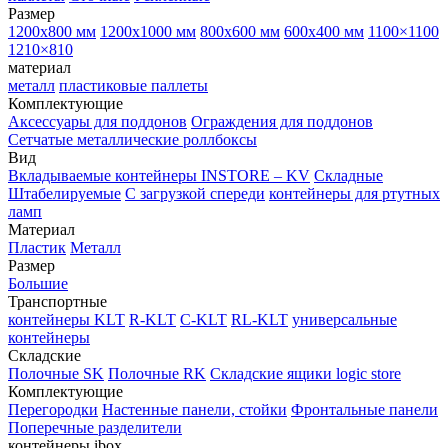
Размер
1200х800 мм
1200х1000 мм
800х600 мм
600х400 мм
1100×1100
1210×810
материал
металл
пластиковые паллеты
Комплектующие
Аксессуары для поддонов
Ограждения для поддонов
Сетчатые металлические роллбоксы
Вид
Вкладываемые контейнеры INSTORE – KV
Складные
Штабелируемые
С загрузкой спереди
контейнеры для ртутных
ламп
Материал
Пластик
Металл
Размер
Большие
Транспортные
контейнеры KLT
R-KLT
C-KLT
RL-KLT
универсальные
контейнеры
Складские
Полочные SK
Полочные RK
Складские ящики logic store
Комплектующие
Перегородки
Настенные панели, стойки
Фронтальные панели
Поперечные разделители
контейнеры ibox