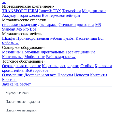
→
Изотермические контейнеры
›
TRANSPORTHERM
Isotec® TBX
Термобаки
Медицинские
Аккумуляторы холода
Все термоконтейнеры →
Металлические стеллажи
›
стеллажи складские
Для гаража
Стеллажи для офиса
MS
Standart
MS Pro
Все →
Металлическая мебель
›
Шкафы
Производственная мебель
Тумбы
Кассетницы
Вся
мебель →
Складское оборудование
›
Мезонины
Полочные
Фронтальные
Гравитационные
Консольные
Мобильные
Всё складское →
Торговое оборудование
›
Ограждения торговые
Корзины распродажи
Стойки
Крючки и
кронштейны
Всё торговое →
О компании
Доставка и оплата
Проекты
Новости
Контакты
Корзина
Заявка на расчет
Мусорные баки
Пластиковые поддоны
Пластиковые ящики