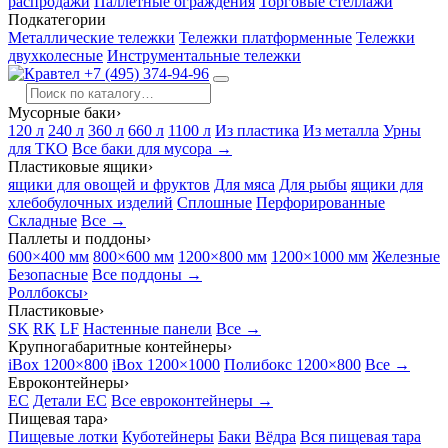
распродажи
Паллетные ограждения
Торговые стеллажи
Подкатегории
Металлические тележки
Тележки платформенные
Тележки
двухколесные
Инструментальные тележки
+7 (495) 374-94-96
Мусорные баки
›
120 л
240 л
360 л
660 л
1100 л
Из пластика
Из металла
Урны
для ТКО
Все баки для мусора →
Пластиковые ящики
›
ящики для овощей и фруктов
Для мяса
Для рыбы
ящики для
хлебобулочных изделий
Сплошные
Перфорированные
Складные
Все →
Паллеты и поддоны
›
600×400 мм
800×600 мм
1200×800 мм
1200×1000 мм
Железные
Безопасные
Все поддоны →
Роллбоксы
›
Пластиковые
›
SK
RK
LF
Настенные панели
Все →
Крупногабаритные контейнеры
›
iBox 1200×800
iBox 1200×1000
Полибокс 1200×800
Все →
Евроконтейнеры
›
EC
Детали EC
Все евроконтейнеры →
Пищевая тара
›
Пищевые лотки
Куботейнеры
Баки
Вёдра
Вся пищевая тара